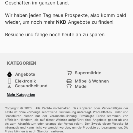
Geschäften im ganzen Land.
Wir haben jeden Tag neue Prospekte, also komm bald
wieder, um noch mehr
NKD
Angebote zu finden!
Besuche
und fange noch heute an zu sparen.
KATEGORIEN
Supermärkte
Angebote
Elektronik
Möbel & Wohnen
Gesundheit und
Mode
Schönheit
Sportartikel und
Baumarkt
Mehr Kategorien
Sportbekleidung
Baby und Kind
Haustiere
Einkaufzentren
Andere
Copyright © 2026 . Alle Rechte vorbehalten. Das Kopieren oder Vervielfältigen der
Texte ist ohne vorherige schriftliche Zustimmung untersagt. Produktfotos, Bilder und
Broschüren dienen nur der Veranschaulichung. Ermäßigte Preise stammen von
offiziellen Händlern, die auf dieser Website aufgeführt sind. Angebote gelten ab und
bis zum Ablaufdatum oder solange der Vorrat reicht. Der Zweck dieser Website ist
informativ und kann nicht verwendet werden, um die Produkte zu beanspruchen. Die
Preise können je nach Standort variieren.