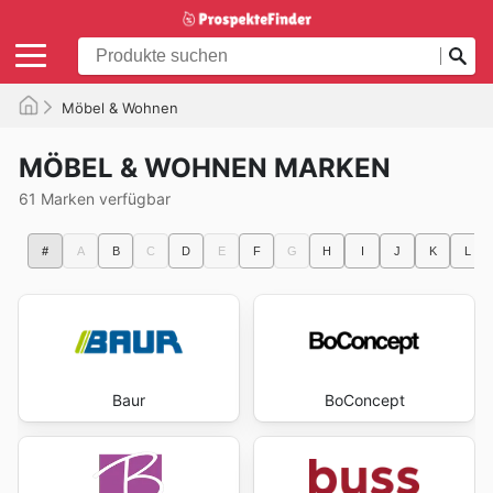
Möbel & Wohnen
MÖBEL & WOHNEN MARKEN
61 Marken verfügbar
#
A
B
C
D
E
F
G
H
I
J
K
L
Baur
BoConcept