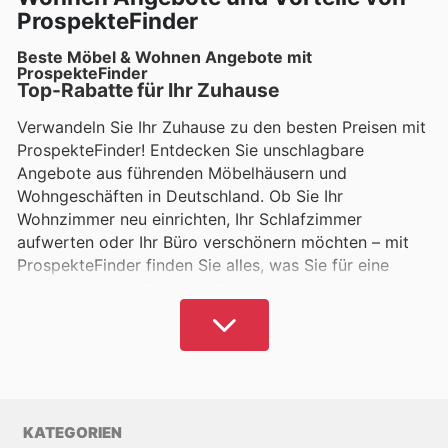
ProspekteFinder
Beste Möbel & Wohnen Angebote mit
ProspekteFinder
Top-Rabatte für Ihr Zuhause
Verwandeln Sie Ihr Zuhause zu den besten Preisen mit
ProspekteFinder! Entdecken Sie unschlagbare
Angebote aus führenden Möbelhäusern und
Wohngeschäften in Deutschland. Ob Sie Ihr
Wohnzimmer neu einrichten, Ihr Schlafzimmer
aufwerten oder Ihr Büro verschönern möchten – mit
ProspekteFinder finden Sie alles, was Sie für eine
stilvolle und komfortable Einrichtung benötigen.
Möbel und Wohnaccessoires für jeden
Geschmack
Von modernen Sofas über elegante Esstische bis hin
zu praktischen Regalen und Dekoartikeln –
ProspekteFinder bietet Ihnen eine große Auswahl an
KATEGORIEN