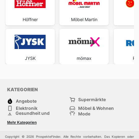
Höffner
Möbel Martin
P
JYSK
mömax
RO
KATEGORIEN
Supermärkte
Angebote
Elektronik
Möbel & Wohnen
Gesundheit und
Mode
Schönheit
Sportartikel und
Baumarkt
Mehr Kategorien
Sportbekleidung
Baby und Kind
Haustiere
Einkaufzentren
Andere
Copyright © 2026 ProspekteFinder. Alle Rechte vorbehalten. Das Kopieren oder