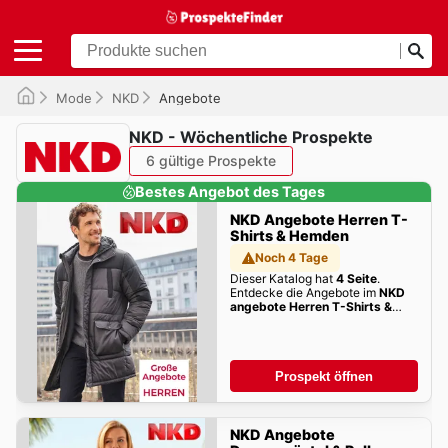
Mode
NKD
Angebote
NKD - Wöchentliche Prospekte
6 gültige Prospekte
Bestes Angebot des Tages
NKD Angebote Herren T-
Shirts & Hemden
Noch 4 Tage
Dieser Katalog hat
4 Seite
.
Entdecke die Angebote im
NKD
angebote Herren T-Shirts &
Hemden
dieser Woche zum
Blättern!
Prospekt öffnen
NKD Angebote