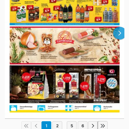
1
2
5
6
...