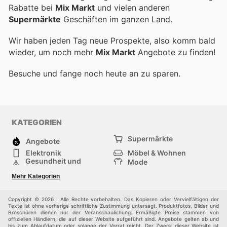
Rabatte bei
Mix Markt
und vielen anderen
Supermärkte
Geschäften im ganzen Land.
Wir haben jeden Tag neue Prospekte, also komm bald
wieder, um noch mehr
Mix Markt
Angebote zu finden!
Besuche
und fange noch heute an zu sparen.
KATEGORIEN
Supermärkte
Angebote
Elektronik
Möbel & Wohnen
Gesundheit und
Mode
Schönheit
Sportartikel und
Baumarkt
Mehr Kategorien
Sportbekleidung
Baby und Kind
Haustiere
Einkaufzentren
Andere
Copyright © 2026 . Alle Rechte vorbehalten. Das Kopieren oder Vervielfältigen der
Texte ist ohne vorherige schriftliche Zustimmung untersagt. Produktfotos, Bilder und
Broschüren dienen nur der Veranschaulichung. Ermäßigte Preise stammen von
offiziellen Händlern, die auf dieser Website aufgeführt sind. Angebote gelten ab und
bis zum Ablaufdatum oder solange der Vorrat reicht. Der Zweck dieser Website ist