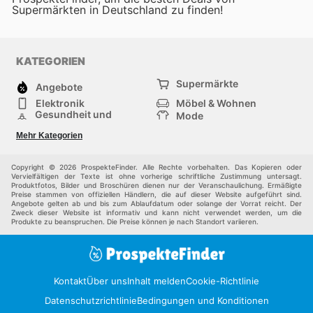
Supermärkten in Deutschland zu finden!
KATEGORIEN
Supermärkte
Angebote
Elektronik
Möbel & Wohnen
Gesundheit und
Mode
Schönheit
Sportartikel und
Baumarkt
Mehr Kategorien
Sportbekleidung
Baby und Kind
Haustiere
Einkaufzentren
Andere
Copyright © 2026 ProspekteFinder. Alle Rechte vorbehalten. Das Kopieren oder
Vervielfältigen der Texte ist ohne vorherige schriftliche Zustimmung untersagt.
Produktfotos, Bilder und Broschüren dienen nur der Veranschaulichung. Ermäßigte
Preise stammen von offiziellen Händlern, die auf dieser Website aufgeführt sind.
Angebote gelten ab und bis zum Ablaufdatum oder solange der Vorrat reicht. Der
Zweck dieser Website ist informativ und kann nicht verwendet werden, um die
Produkte zu beanspruchen. Die Preise können je nach Standort variieren.
Kontakt
Über uns
Inhalt melden
Cookie-Richtlinie
Datenschutzrichtlinie
Bedingungen und Konditionen