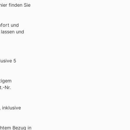
ier finden Sie
fort und
 lassen und
lusive 5
rtigem
.-Nr.
 inklusive
ichtem Bezug in