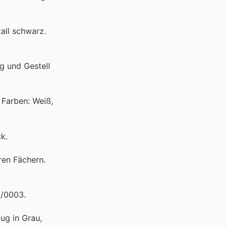
tall schwarz.
g und Gestell
 Farben: Weiß,
k.
ren Fächern.
8/0003.
ug in Grau,