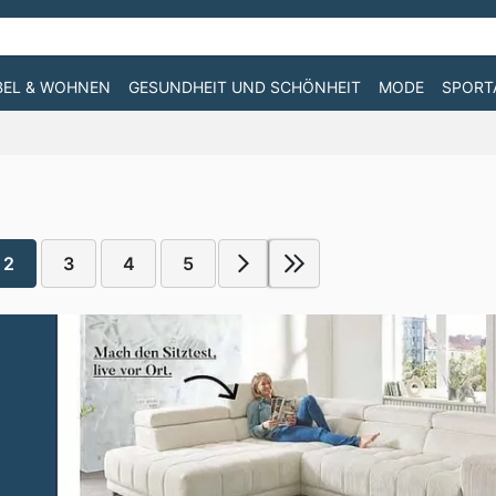
EL & WOHNEN
GESUNDHEIT UND SCHÖNHEIT
MODE
SPORT
2
3
4
5