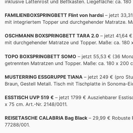
inklusive Lattenrost und Bettkasten. Liegefläche: ca. 180
FAMILIENBOXSPRINGBETT Flint von hardsi
– jetzt 33,3
mit integriertem Topper und durchgehender Matratze. Ma
OSCHMANN BOXSPRINGBETT TARA 2.0
– jetzt 41,64 
mit durchgehender Matratze und Topper. Maße: ca. 180 x
TOPO BOXSPRINGBETT SOMO
– jetzt 55,53 € (36 Mona
getrennten Matratzen und Topper. Maße: ca. 180 x 200 c
MUSTERRING ESSGRUPPE TIANA
– jetzt 249 € (pro Stu
Braun, Gestell Metall. Tisch mit Tischplatte in Sonoma-Ei
ESSTISCH UVP 519 €
– jetzt 1799 € Ausziehbarer Esstis
x 75 cm. Art.-Nr. 2148/0011.
REISETASCHE CALABRIA Bag Black
– 29,99 € Robuste R
77288/001.