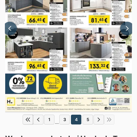
1
3
4
5
...