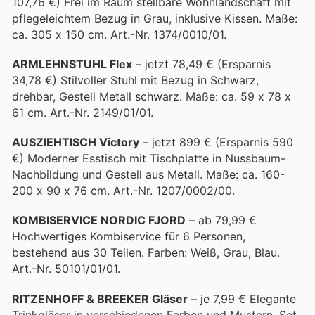
107,76 €) Frei im Raum stellbare Wohnlandschaft mit
pflegeleichtem Bezug in Grau, inklusive Kissen. Maße:
ca. 305 x 150 cm. Art.-Nr. 1374/0010/01.
ARMLEHNSTUHL Flex
– jetzt 78,49 € (Ersparnis
34,78 €) Stilvoller Stuhl mit Bezug in Schwarz,
drehbar, Gestell Metall schwarz. Maße: ca. 59 x 78 x
61 cm. Art.-Nr. 2149/01/01.
AUSZIEHTISCH Victory
– jetzt 899 € (Ersparnis 590
€) Moderner Esstisch mit Tischplatte in Nussbaum-
Nachbildung und Gestell aus Metall. Maße: ca. 160-
200 x 90 x 76 cm. Art.-Nr. 1207/0002/00.
KOMBISERVICE NORDIC FJORD
– ab 79,99 €
Hochwertiges Kombiservice für 6 Personen,
bestehend aus 30 Teilen. Farben: Weiß, Grau, Blau.
Art.-Nr. 50101/01/01.
RITZENHOFF & BREEKER Gläser
– je 7,99 € Elegante
Trinkgläser in verschiedenen Farben und Mustern. Set