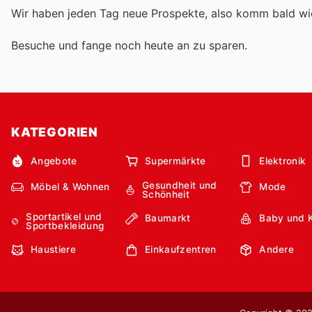
Wir haben jeden Tag neue Prospekte, also komm bald w
Besuche
und fange noch heute an zu sparen.
KATEGORIEN
Angebote
Supermärkte
Elektronik
Gesundheit und
Möbel & Wohnen
Mode
Schönheit
Sportartikel und
Baumarkt
Baby und 
Sportbekleidung
Haustiere
Einkaufzentren
Andere