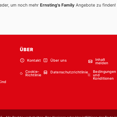
ieder, um noch mehr
Ernsting's Family
Angebote zu finden!
ÜBER
Inhalt
Kontakt
Über uns
melden
Cookie-
Bedingungen
Datenschutzrichtlinie
Richtlinie
und
Konditionen
Kind