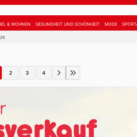
EL & WOHNEN
GESUNDHEIT UND SCHÖNHEIT
MODE
SPORT
026
2
3
4