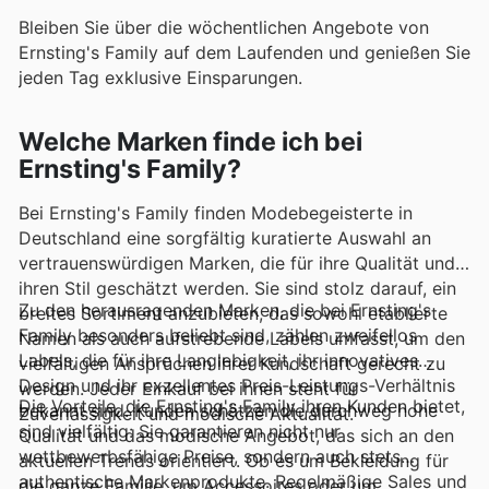
Bleiben Sie über die wöchentlichen Angebote von
Ernsting's Family auf dem Laufenden und genießen Sie
jeden Tag exklusive Einsparungen.
Welche Marken finde ich bei
Ernsting's Family?
Bei Ernsting's Family finden Modebegeisterte in
Deutschland eine sorgfältig kuratierte Auswahl an
vertrauenswürdigen Marken, die für ihre Qualität und
ihren Stil geschätzt werden. Sie sind stolz darauf, ein
Zu den herausragenden Marken, die bei Ernsting's
breites Sortiment anzubieten, das sowohl etablierte
Family besonders beliebt sind, zählen zweifellos
Namen als auch aufstrebende Labels umfasst, um den
Labels, die für ihre Langlebigkeit, ihr innovatives
vielfältigen Ansprüchen ihrer Kundschaft gerecht zu
Design und ihr exzellentes Preis-Leistungs-Verhältnis
werden. Jeder Einkauf bei ihnen steht für
Die Vorteile, die Ernsting's Family ihren Kunden bietet,
bekannt sind. Kunden schätzen die durchweg hohe
Zuverlässigkeit und modische Aktualität.
sind vielfältig: Sie garantieren nicht nur
Qualität und das modische Angebot, das sich an den
wettbewerbsfähige Preise, sondern auch stets
aktuellen Trends orientiert. Ob es um Bekleidung für
authentische Markenprodukte. Regelmäßige Sales und
die ganze Familie, um Accessoires oder um