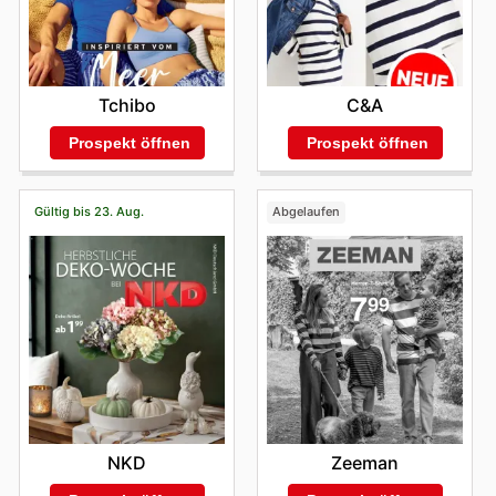
Tchibo
C&A
Prospekt öffnen
Prospekt öffnen
Gültig bis 23. Aug.
Abgelaufen
NKD
Zeeman