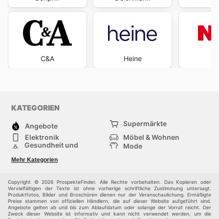
C&A
Heine
KATEGORIEN
Supermärkte
Angebote
Elektronik
Möbel & Wohnen
Gesundheit und
Mode
Schönheit
Sportartikel und
Baumarkt
Mehr Kategorien
Sportbekleidung
Baby und Kind
Haustiere
Einkaufzentren
Andere
Copyright © 2026 ProspekteFinder. Alle Rechte vorbehalten. Das Kopieren oder
Vervielfältigen der Texte ist ohne vorherige schriftliche Zustimmung untersagt.
Produktfotos, Bilder und Broschüren dienen nur der Veranschaulichung. Ermäßigte
Preise stammen von offiziellen Händlern, die auf dieser Website aufgeführt sind.
Angebote gelten ab und bis zum Ablaufdatum oder solange der Vorrat reicht. Der
Zweck dieser Website ist informativ und kann nicht verwendet werden, um die