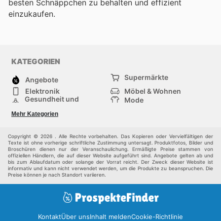
besten Schnäppchen zu behalten und effizient
einzukaufen.
KATEGORIEN
Supermärkte
Angebote
Elektronik
Möbel & Wohnen
Gesundheit und
Mode
Schönheit
Sportartikel und
Baumarkt
Mehr Kategorien
Sportbekleidung
Baby und Kind
Haustiere
Einkaufzentren
Andere
Copyright © 2026 . Alle Rechte vorbehalten. Das Kopieren oder Vervielfältigen der
Texte ist ohne vorherige schriftliche Zustimmung untersagt. Produktfotos, Bilder und
Broschüren dienen nur der Veranschaulichung. Ermäßigte Preise stammen von
offiziellen Händlern, die auf dieser Website aufgeführt sind. Angebote gelten ab und
bis zum Ablaufdatum oder solange der Vorrat reicht. Der Zweck dieser Website ist
informativ und kann nicht verwendet werden, um die Produkte zu beanspruchen. Die
Preise können je nach Standort variieren.
Kontakt
Über uns
Inhalt melden
Cookie-Richtlinie