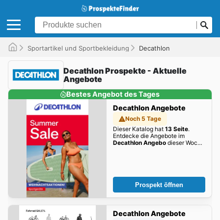
Sportartikel und Sportbekleidung
Decathlon
Decathlon Prospekte - Aktuelle
Angebote
Bestes Angebot des Tages
Decathlon Angebote
Noch 5 Tage
Dieser Katalog hat
13 Seite
.
Entdecke die Angebote im
Decathlon Angebo
dieser Woche
zum Blättern!
Prospekt öffnen
Decathlon Angebote