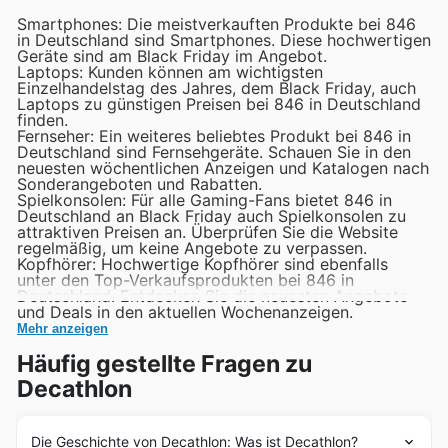
Schwimmzubehör: Schwimmbrillen, Badeanzüge und
Smartphones: Die meistverkauften Produkte bei 846
Schwimmzubehör für Schwimmer jeden Niveaus bei
in Deutschland sind Smartphones. Diese hochwertigen
Decathlon erhältlich.
Geräte sind am Black Friday im Angebot.
Laptops: Kunden können am wichtigsten
Einzelhandelstag des Jahres, dem Black Friday, auch
Laptops zu günstigen Preisen bei 846 in Deutschland
finden.
Fernseher: Ein weiteres beliebtes Produkt bei 846 in
Deutschland sind Fernsehgeräte. Schauen Sie in den
neuesten wöchentlichen Anzeigen und Katalogen nach
Sonderangeboten und Rabatten.
Spielkonsolen: Für alle Gaming-Fans bietet 846 in
Deutschland an Black Friday auch Spielkonsolen zu
attraktiven Preisen an. Überprüfen Sie die Website
regelmäßig, um keine Angebote zu verpassen.
Kopfhörer: Hochwertige Kopfhörer sind ebenfalls
unter den Top-Verkaufsprodukten bei 846 in
Deutschland. Entdecken Sie die neuesten Angebote
und Deals in den aktuellen Wochenanzeigen.
Mehr anzeigen
Häufig gestellte Fragen zu
Decathlon
Die Geschichte von Decathlon: Was ist Decathlon?