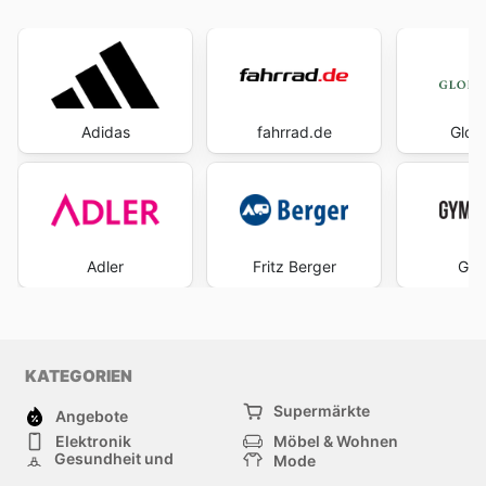
Adidas
fahrrad.de
Glob
Adler
Fritz Berger
Gym
KATEGORIEN
Supermärkte
Angebote
Elektronik
Möbel & Wohnen
Gesundheit und
Mode
Schönheit