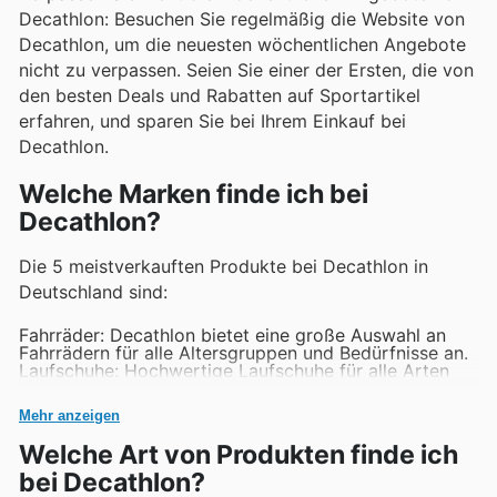
Decathlon: Besuchen Sie regelmäßig die Website von
Decathlon, um die neuesten wöchentlichen Angebote
nicht zu verpassen. Seien Sie einer der Ersten, die von
den besten Deals und Rabatten auf Sportartikel
erfahren, und sparen Sie bei Ihrem Einkauf bei
Decathlon.
Welche Marken finde ich bei
Decathlon?
Die 5 meistverkauften Produkte bei Decathlon in
Deutschland sind:
Fahrräder: Decathlon bietet eine große Auswahl an
Fahrrädern für alle Altersgruppen und Bedürfnisse an.
Laufschuhe: Hochwertige Laufschuhe für alle Arten
von Läufern sind bei Decathlon erhältlich.
Yogamatten: Yogamatten in verschiedenen Größen
Mehr anzeigen
und Materialien für ein komfortables und sicheres
Yogaerlebnis.
Welche Art von Produkten finde ich
Fitnessbekleidung: Eine breite Auswahl an
Fitnessbekleidung für Männer und Frauen für alle
bei Decathlon?
Arten von Trainingseinheiten.