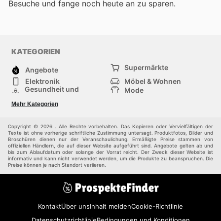
Besuche
und fange noch heute an zu sparen.
KATEGORIEN
Supermärkte
Angebote
Elektronik
Möbel & Wohnen
Gesundheit und
Mode
Schönheit
Sportartikel und
Baumarkt
Mehr Kategorien
Sportbekleidung
Baby und Kind
Haustiere
Einkaufzentren
Andere
Copyright © 2026 . Alle Rechte vorbehalten. Das Kopieren oder Vervielfältigen der
Texte ist ohne vorherige schriftliche Zustimmung untersagt. Produktfotos, Bilder und
Broschüren dienen nur der Veranschaulichung. Ermäßigte Preise stammen von
offiziellen Händlern, die auf dieser Website aufgeführt sind. Angebote gelten ab und
bis zum Ablaufdatum oder solange der Vorrat reicht. Der Zweck dieser Website ist
informativ und kann nicht verwendet werden, um die Produkte zu beanspruchen. Die
Preise können je nach Standort variieren.
Kontakt
Über uns
Inhalt melden
Cookie-Richtlinie
Datenschutzrichtlinie
Bedingungen und Konditionen