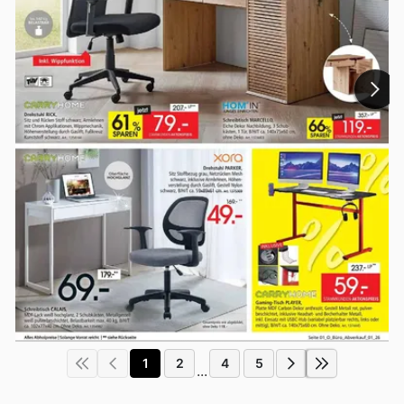
1
2
4
5
...