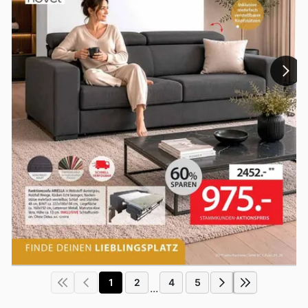
1
2
4
5
...