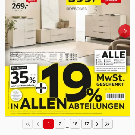
1
2
16
17
...