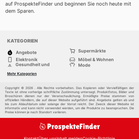
auf ProspekteFinder und beginnen Sie noch heute mit
dem Sparen.
KATEGORIEN
Supermärkte
Angebote
Elektronik
Möbel & Wohnen
Gesundheit und
Mode
Schönheit
Sportartikel und
Baumarkt
Mehr Kategorien
Sportbekleidung
Baby und Kind
Haustiere
Einkaufzentren
Andere
Copyright © 2026 . Alle Rechte vorbehalten. Das Kopieren oder Vervielfältigen der
Texte ist ohne vorherige schriftliche Zustimmung untersagt. Produktfotos, Bilder und
Broschüren dienen nur der Veranschaulichung. Ermäßigte Preise stammen von
offiziellen Händlern, die auf dieser Website aufgeführt sind. Angebote gelten ab und
bis zum Ablaufdatum oder solange der Vorrat reicht. Der Zweck dieser Website ist
informativ und kann nicht verwendet werden, um die Produkte zu beanspruchen. Die
Preise können je nach Standort variieren.
Kontakt
Über uns
Inhalt melden
Cookie-Richtlinie