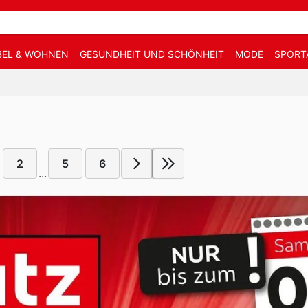
EL & WOHNEN
GESUNDHEIT UND SCHÖNHEIT
MODE
SPORT
2
5
6
...