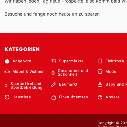
Wir haben jeden Tag neue Prospekte, also komm bald w
Besuche
und fange noch heute an zu sparen.
KATEGORIEN
Angebote
Supermärkte
Elektronik
Gesundheit und
Möbel & Wohnen
Mode
Schönheit
Sportartikel und
Baumarkt
Baby und 
Sportbekleidung
Haustiere
Einkaufzentren
Andere
Copyright © 2026
Bilder und Brosc