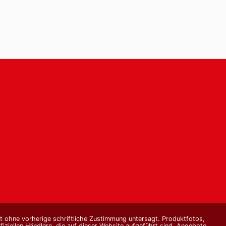
st ohne vorherige schriftliche Zustimmung untersagt. Produktfotos,
ziellen Händlern, die auf dieser Website aufgeführt sind. Angebote