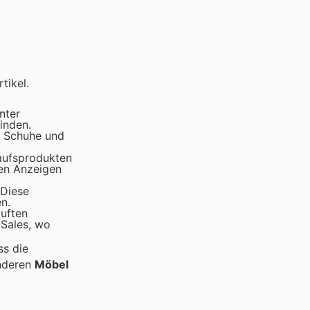
tikel.
nter
inden.
, Schuhe und
kaufsprodukten
hen Anzeigen
 Diese
n.
uften
 Sales, wo
ss die
nderen
Möbel