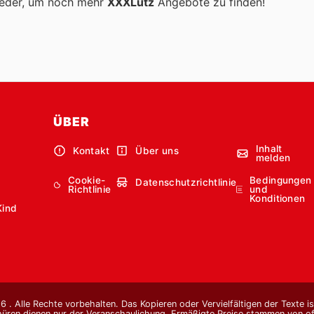
ieder, um noch mehr
XXXLutz
Angebote zu finden!
ÜBER
Inhalt
Kontakt
Über uns
melden
Cookie-
Bedingungen
Datenschutzrichtlinie
Richtlinie
und
Konditionen
Kind
 . Alle Rechte vorbehalten. Das Kopieren oder Vervielfältigen der Texte i
hüren dienen nur der Veranschaulichung. Ermäßigte Preise stammen von offi