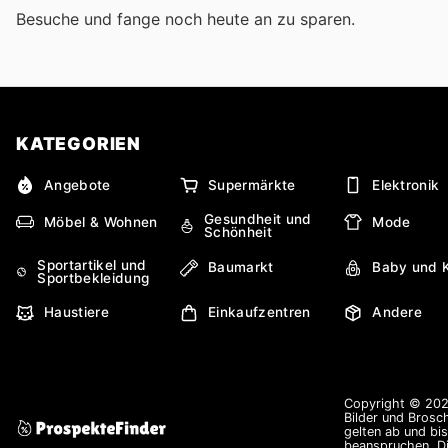
Besuche
und fange noch heute an zu sparen.
KATEGORIEN
Angebote
Supermärkte
Elektronik
Gesundheit und
Möbel & Wohnen
Mode
Schönheit
Sportartikel und
Baumarkt
Baby und 
Sportbekleidung
Haustiere
Einkaufzentren
Andere
Copyright © 2026
Bilder und Brosc
gelten ab und bi
beanspruchen. Di