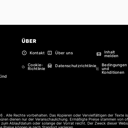
ÜBER
Inhalt
Kontakt
Über uns
melden
Cookie-
Bedingungen
Datenschutzrichtlinie
Richtlinie
und
Konditionen
Kind
 . Alle Rechte vorbehalten. Das Kopieren oder Vervielfältigen der Texte i
hüren dienen nur der Veranschaulichung. Ermäßigte Preise stammen von offi
s zum Ablaufdatum oder solange der Vorrat reicht. Der Zweck dieser Websi
e Preise können je nach Standort variieren.