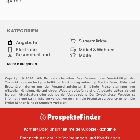
sparen.
KATEGORIEN
Supermärkte
Angebote
Elektronik
Möbel & Wohnen
Gesundheit und
Mode
Schönheit
Sportartikel und
Baumarkt
Mehr Kategorien
Sportbekleidung
Baby und Kind
Haustiere
Einkaufzentren
Andere
Copyright © 2026 . Alle Rechte vorbehalten. Das Kopieren oder Vervielfältigen der
Texte ist ohne vorherige schriftliche Zustimmung untersagt. Produktfotos, Bilder und
Broschüren dienen nur der Veranschaulichung. Ermäßigte Preise stammen von
offiziellen Händlern, die auf dieser Website aufgeführt sind. Angebote gelten ab und
bis zum Ablaufdatum oder solange der Vorrat reicht. Der Zweck dieser Website ist
informativ und kann nicht verwendet werden, um die Produkte zu beanspruchen. Die
Preise können je nach Standort variieren.
Kontakt
Über uns
Inhalt melden
Cookie-Richtlinie
Datenschutzrichtlinie
Bedingungen und Konditionen