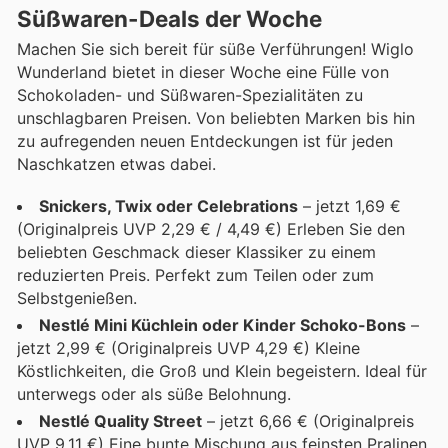
Süßwaren-Deals der Woche
Machen Sie sich bereit für süße Verführungen! Wiglo
Wunderland bietet in dieser Woche eine Fülle von
Schokoladen- und Süßwaren-Spezialitäten zu
unschlagbaren Preisen. Von beliebten Marken bis hin
zu aufregenden neuen Entdeckungen ist für jeden
Naschkatzen etwas dabei.
Snickers, Twix oder Celebrations
– jetzt 1,69 €
(Originalpreis UVP 2,29 € / 4,49 €) Erleben Sie den
beliebten Geschmack dieser Klassiker zu einem
reduzierten Preis. Perfekt zum Teilen oder zum
Selbstgenießen.
Nestlé Mini Küchlein oder Kinder Schoko-Bons
–
jetzt 2,99 € (Originalpreis UVP 4,29 €) Kleine
Köstlichkeiten, die Groß und Klein begeistern. Ideal für
unterwegs oder als süße Belohnung.
Nestlé Quality Street
– jetzt 6,66 € (Originalpreis
UVP 9,11 €) Eine bunte Mischung aus feinsten Pralinen,