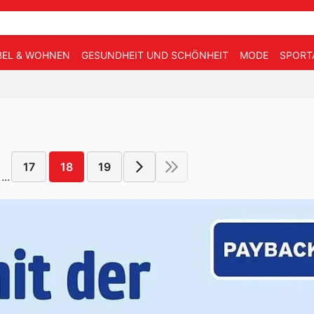
EL & WOHNEN
GESUNDHEIT UND SCHÖNHEIT
MODE
SPORT
17
18
19
...