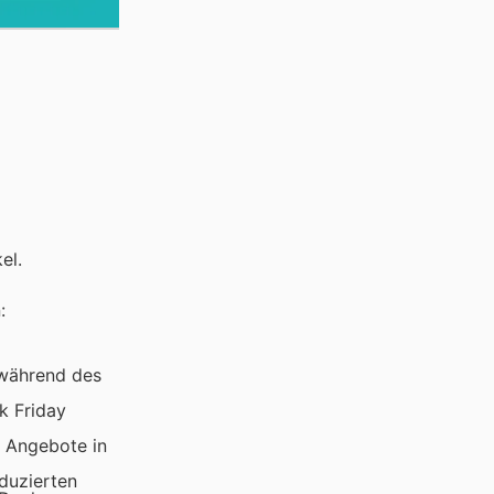
el.
:
 während des
k Friday
e Angebote in
duzierten