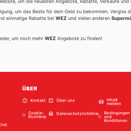
 Website, um die neuesten Angebote, Rabatte, Verkäufe und
igung, um das Beste für dein Geld zu bekommen. Vergiss d
und einmalige Rabatte bei
WEZ
und vielen anderen
Supermä
ieder, um noch mehr
WEZ
Angebote zu finden!
ÜBER
Inhalt
Kontakt
Über uns
melden
Cookie-
Bedingungen
Datenschutzrichtlinie
Richtlinie
und
Konditionen
Kind