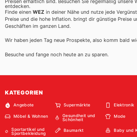
Preisen erhältlich sind. Besuchen Sie regelmäßig unsere
entdecken.
Finde einen
WEZ
in deiner Nähe und nutze jede Vergünst
Preise und die hohe Inflation.
bringt dir günstige Preise 
Geschäften im ganzen Land.
Wir haben jeden Tag neue Prospekte, also komm bald w
Besuche
und fange noch heute an zu sparen.
KATEGORIEN
Angebote
Supermärkte
Elektronik
Gesundheit und
Möbel & Wohnen
Mode
Schönheit
Sportartikel und
Baumarkt
Baby und 
Sportbekleidung