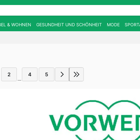
EL & WOHNEN
GESUNDHEIT UND SCHÖNHEIT
MODE
SPORT
2
4
5
...