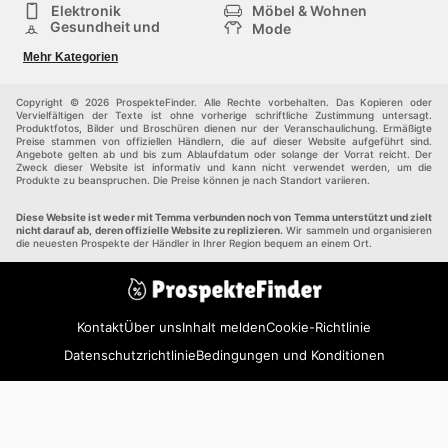
Elektronik
Möbel & Wohnen
Gesundheit und
Mode
Schönheit
Sportartikel und
Baumarkt
Mehr Kategorien
Sportbekleidung
Baby und Kind
Haustiere
Einkaufzentren
Andere
Copyright © 2026 ProspekteFinder. Alle Rechte vorbehalten. Das Kopieren oder
Vervielfältigen der Texte ist ohne vorherige schriftliche Zustimmung untersagt.
Produktfotos, Bilder und Broschüren dienen nur der Veranschaulichung. Ermäßigte
Preise stammen von offiziellen Händlern, die auf dieser Website aufgeführt sind.
Angebote gelten ab und bis zum Ablaufdatum oder solange der Vorrat reicht. Der
Zweck dieser Website ist informativ und kann nicht verwendet werden, um die
Produkte zu beanspruchen. Die Preise können je nach Standort variieren.
Diese Website ist weder mit Temma verbunden noch von Temma unterstützt und zielt
nicht darauf ab, deren offizielle Website zu replizieren.
Wir sammeln und organisieren
die neuesten Prospekte der Händler in Ihrer Region bequem an einem Ort.
Kontakt
Über uns
Inhalt melden
Cookie-Richtlinie
Datenschutzrichtlinie
Bedingungen und Konditionen