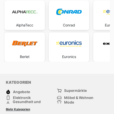
AlphaTecc
Conrad
Euron
Berlet
Euronics
Ex
KATEGORIEN
Supermärkte
Angebote
Elektronik
Möbel & Wohnen
Gesundheit und
Mode
Schönheit
Sportartikel und
Baumarkt
Mehr Kategorien
Sportbekleidung