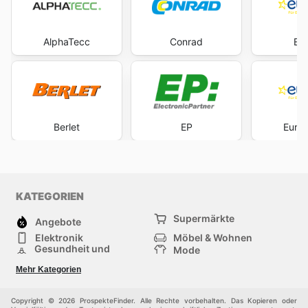
AlphaTecc
Conrad
Eur
Berlet
EP
Euron
KATEGORIEN
Supermärkte
Angebote
Elektronik
Möbel & Wohnen
Gesundheit und
Mode
Schönheit
Sportartikel und
Baumarkt
Mehr Kategorien
Sportbekleidung
Baby und Kind
Haustiere
Einkaufzentren
Andere
Copyright © 2026 ProspekteFinder. Alle Rechte vorbehalten. Das Kopieren oder