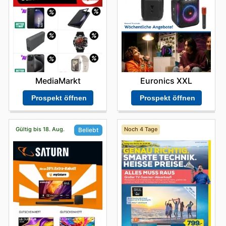
bleiben und keine der attraktiven Aktionen zu
Deutschland.
verpassen. Freuen Sie sich auf spannende
Einkaufserlebnisse und tolle Einsparungen bei
Deutschland.
Euronics XXL
MediaMarkt
Prospekt öffnen
Prospekt öffnen
Gültig bis 18. Aug.
Noch 4 Tage
Beliebt