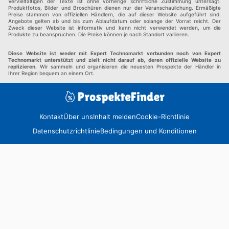
Vervielfältigen der Texte ist ohne vorherige schriftliche Zustimmung untersagt.
Produktfotos, Bilder und Broschüren dienen nur der Veranschaulichung. Ermäßigte
Preise stammen von offiziellen Händlern, die auf dieser Website aufgeführt sind.
Angebote gelten ab und bis zum Ablaufdatum oder solange der Vorrat reicht. Der
Zweck dieser Website ist informativ und kann nicht verwendet werden, um die
Produkte zu beanspruchen. Die Preise können je nach Standort variieren.
Diese Website ist weder mit Expert Technomarkt verbunden noch von Expert
Technomarkt unterstützt und zielt nicht darauf ab, deren offizielle Website zu
replizieren.
Wir sammeln und organisieren die neuesten Prospekte der Händler in
Ihrer Region bequem an einem Ort.
Kontakt
Über uns
Inhalt melden
Cookie-Richtlinie
Datenschutzrichtlinie
Bedingungen und Konditionen