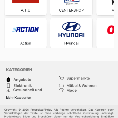
A.T.U
CENTERSHOP
Mäc
Action
Hyundai
O
KATEGORIEN
Supermärkte
Angebote
Elektronik
Möbel & Wohnen
Gesundheit und
Mode
Schönheit
Sportartikel und
Baumarkt
Mehr Kategorien
Sportbekleidung
Baby und Kind
Haustiere
Einkaufzentren
Andere
Copyright © 2026 ProspekteFinder. Alle Rechte vorbehalten. Das Kopieren oder
Vervielfältigen der Texte ist ohne vorherige schriftliche Zustimmung untersagt.
Produktfotos, Bilder und Broschüren dienen nur der Veranschaulichung. Ermäßigte