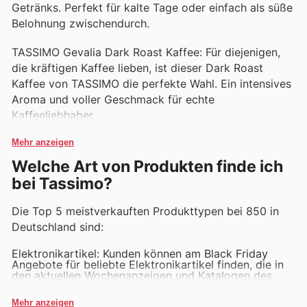
Getränks. Perfekt für kalte Tage oder einfach als süße
Belohnung zwischendurch.
TASSIMO Gevalia Dark Roast Kaffee: Für diejenigen,
die kräftigen Kaffee lieben, ist dieser Dark Roast
Kaffee von TASSIMO die perfekte Wahl. Ein intensives
Aroma und voller Geschmack für echte
Kaffeeliebhaber.
Mehr anzeigen
Welche Art von Produkten finde ich
bei Tassimo?
Die Top 5 meistverkauften Produkttypen bei 850 in
Deutschland sind:
Elektronikartikel: Kunden können am Black Friday
Angebote für beliebte Elektronikartikel finden, die in
den aktuellen Wochenanzeigen und Katalogen des
Geschäfts beworben werden.
Mode und Accessoires: Entdecken Sie tolle Rabatte
Mehr anzeigen