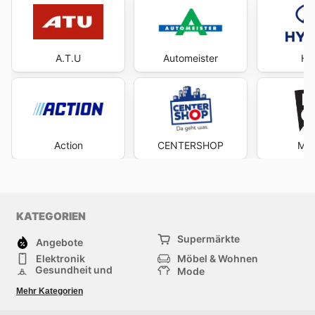
A.T.U
Automeister
Hy
Action
CENTERSHOP
Mäc
KATEGORIEN
Supermärkte
Angebote
Elektronik
Möbel & Wohnen
Gesundheit und
Mode
Schönheit
Sportartikel und
Baumarkt
Mehr Kategorien
Sportbekleidung
Baby und Kind
Haustiere