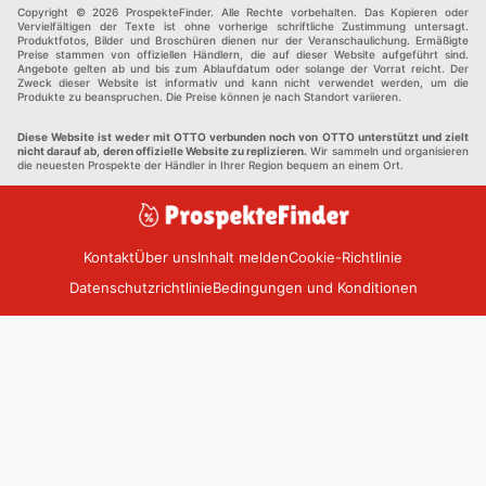
Einkaufzentren
Andere
Copyright © 2026 ProspekteFinder. Alle Rechte vorbehalten. Das Kopieren oder
Vervielfältigen der Texte ist ohne vorherige schriftliche Zustimmung untersagt.
Produktfotos, Bilder und Broschüren dienen nur der Veranschaulichung. Ermäßigte
Preise stammen von offiziellen Händlern, die auf dieser Website aufgeführt sind.
Angebote gelten ab und bis zum Ablaufdatum oder solange der Vorrat reicht. Der
Zweck dieser Website ist informativ und kann nicht verwendet werden, um die
Produkte zu beanspruchen. Die Preise können je nach Standort variieren.
Diese Website ist weder mit OTTO verbunden noch von OTTO unterstützt und zielt
nicht darauf ab, deren offizielle Website zu replizieren.
Wir sammeln und organisieren
die neuesten Prospekte der Händler in Ihrer Region bequem an einem Ort.
Kontakt
Über uns
Inhalt melden
Cookie-Richtlinie
Datenschutzrichtlinie
Bedingungen und Konditionen