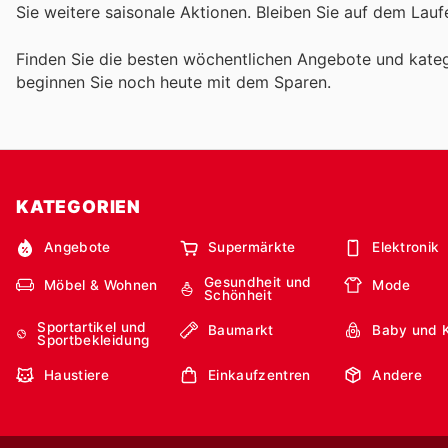
Sie weitere saisonale Aktionen. Bleiben Sie auf dem Lau
Finden Sie die besten wöchentlichen Angebote und kateg
beginnen Sie noch heute mit dem Sparen.
KATEGORIEN
Angebote
Supermärkte
Elektronik
Gesundheit und
Möbel & Wohnen
Mode
Schönheit
Sportartikel und
Baumarkt
Baby und 
Sportbekleidung
Haustiere
Einkaufzentren
Andere