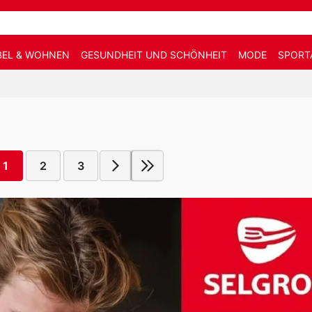
EL & WOHNEN
GESUNDHEIT UND SCHÖNHEIT
MODE
SPORT
1
2
3