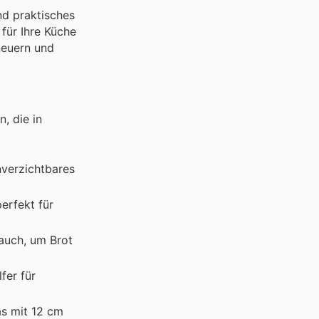
nd praktisches
 für Ihre Küche
neuern und
, die in
nverzichtbares
erfekt für
rauch, um Brot
fer für
as mit 12 cm