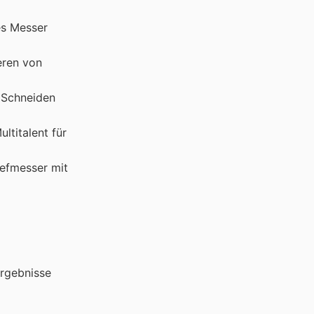
es Messer
eren von
s Schneiden
ltitalent für
hefmesser mit
Ergebnisse