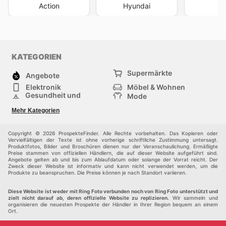
Action
Hyundai
O
KATEGORIEN
Supermärkte
Angebote
Elektronik
Möbel & Wohnen
Gesundheit und
Mode
Schönheit
Sportartikel und
Baumarkt
Mehr Kategorien
Sportbekleidung
Baby und Kind
Haustiere
Einkaufzentren
Andere
Copyright © 2026 ProspekteFinder. Alle Rechte vorbehalten. Das Kopieren oder
Vervielfältigen der Texte ist ohne vorherige schriftliche Zustimmung untersagt.
Produktfotos, Bilder und Broschüren dienen nur der Veranschaulichung. Ermäßigte
Preise stammen von offiziellen Händlern, die auf dieser Website aufgeführt sind.
Angebote gelten ab und bis zum Ablaufdatum oder solange der Vorrat reicht. Der
Zweck dieser Website ist informativ und kann nicht verwendet werden, um die
Produkte zu beanspruchen. Die Preise können je nach Standort variieren.
Diese Website ist weder mit Ring Foto verbunden noch von Ring Foto unterstützt und
zielt nicht darauf ab, deren offizielle Website zu replizieren.
Wir sammeln und
organisieren die neuesten Prospekte der Händler in Ihrer Region bequem an einem
Ort.