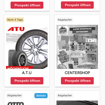
Vergünstigungen zu erhalten.
Prospekt öffnen
Prospekt öffnen
Exklusive Angebote: Deutschland bietet seinen Kunden
regelmäßig exklusive Angebote und Deals an, die nur
online oder in ausgewählten Filialen verfügbar sind.
Noch 4 Tage
Abgelaufen
Kunden können von diesen speziellen Aktionen
profitieren und besondere Schnäppchen machen.
A.T.U
CENTERSHOP
Prospekt öffnen
Prospekt öffnen
Abgelaufen
Abgelaufen
Beliebt