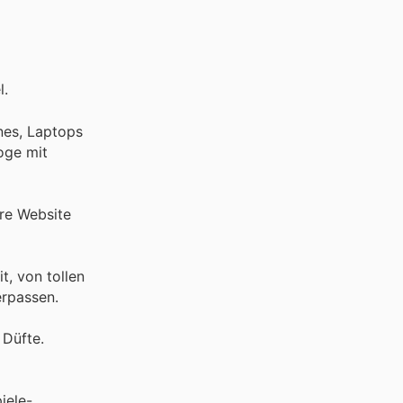
l.
nes, Laptops
oge mit
re Website
, von tollen
erpassen.
 Düfte.
iele-