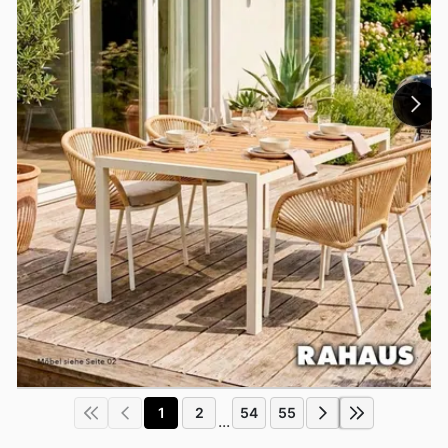
1
2
54
55
...