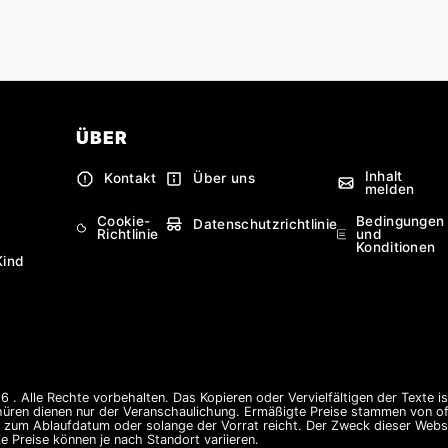
ÜBER
Inhalt
Kontakt
Über uns
melden
Cookie-
Bedingungen
Datenschutzrichtlinie
Richtlinie
und
Konditionen
Kind
 . Alle Rechte vorbehalten. Das Kopieren oder Vervielfältigen der Texte i
hüren dienen nur der Veranschaulichung. Ermäßigte Preise stammen von offi
s zum Ablaufdatum oder solange der Vorrat reicht. Der Zweck dieser Websi
e Preise können je nach Standort variieren.