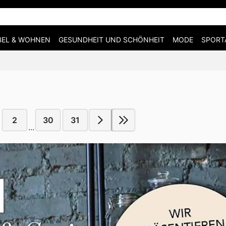
EL & WOHNEN
GESUNDHEIT UND SCHÖNHEIT
MODE
SPORT
2
30
31
...