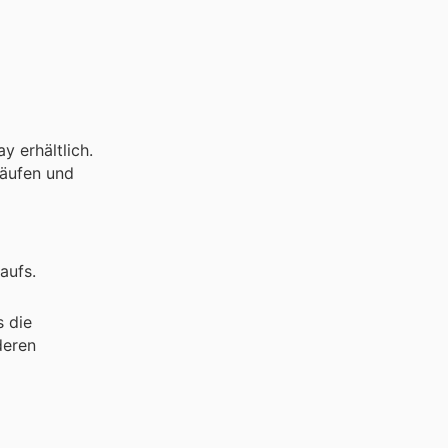
 erhältlich.
käufen und
aufs.
s die
deren