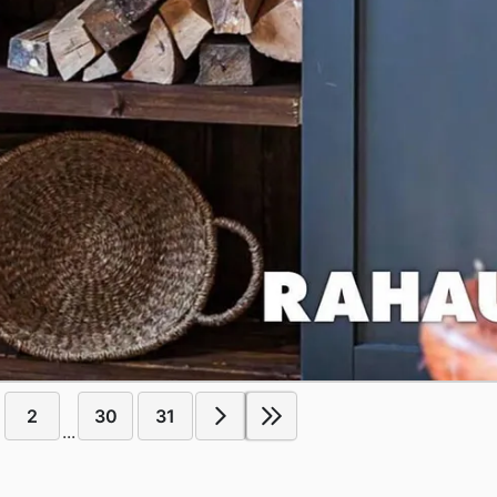
2
30
31
...