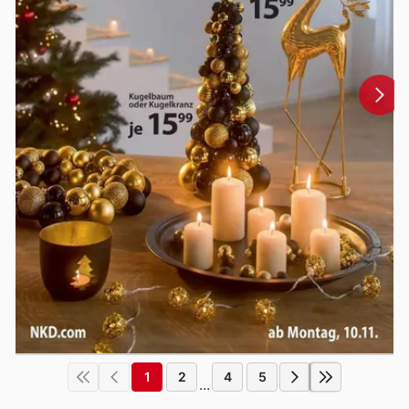
1
2
4
5
...