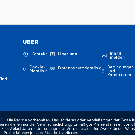
ÜBER
Inhalt
Kontakt
Über uns
melden
Cookie-
Bedingungen
Datenschutzrichtlinie
Richtlinie
und
Konditionen
Kind
 . Alle Rechte vorbehalten. Das Kopieren oder Vervielfältigen der Texte i
hüren dienen nur der Veranschaulichung. Ermäßigte Preise stammen von offi
s zum Ablaufdatum oder solange der Vorrat reicht. Der Zweck dieser Websi
e Preise können je nach Standort variieren.