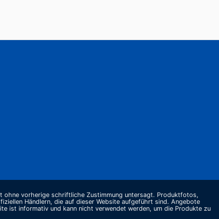
st ohne vorherige schriftliche Zustimmung untersagt. Produktfotos,
ziellen Händlern, die auf dieser Website aufgeführt sind. Angebote
te ist informativ und kann nicht verwendet werden, um die Produkte zu