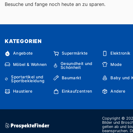
Besuche
und fange noch heute an zu sparen.
KATEGORIEN
Angebote
Supermärkte
Elektronik
Gesundheit und
Möbel & Wohnen
Mode
Schönheit
Sportartikel und
Baumarkt
Baby und 
Sportbekleidung
Haustiere
Einkaufzentren
Andere
Copyright © 2026
Bilder und Brosc
gelten ab und bi
beanspruchen. Di