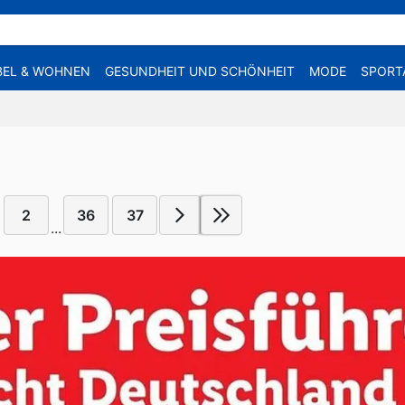
EL & WOHNEN
GESUNDHEIT UND SCHÖNHEIT
MODE
SPORT
2
36
37
...