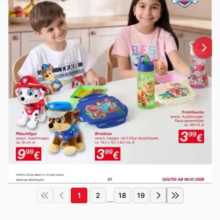
1
2
18
19
...