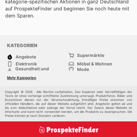
kategorie-spezifischen Aktionen in ganz Deutschland
auf ProspekteFinder und beginnen Sie noch heute mit
dem Sparen.
KATEGORIEN
Supermärkte
Angebote
Elektronik
Möbel & Wohnen
Gesundheit und
Mode
Schönheit
Sportartikel und
Baumarkt
Mehr Kategorien
Sportbekleidung
Baby und Kind
Haustiere
Einkaufzentren
Andere
Copyright © 2026 . Alle Rechte vorbehalten. Das Kopieren oder Vervielfältigen der
Texte ist ohne vorherige schriftliche Zustimmung untersagt. Produktfotos, Bilder und
Broschüren dienen nur der Veranschaulichung. Ermäßigte Preise stammen von
offiziellen Händlern, die auf dieser Website aufgeführt sind. Angebote gelten ab und
bis zum Ablaufdatum oder solange der Vorrat reicht. Der Zweck dieser Website ist
informativ und kann nicht verwendet werden, um die Produkte zu beanspruchen. Die
Preise können je nach Standort variieren.