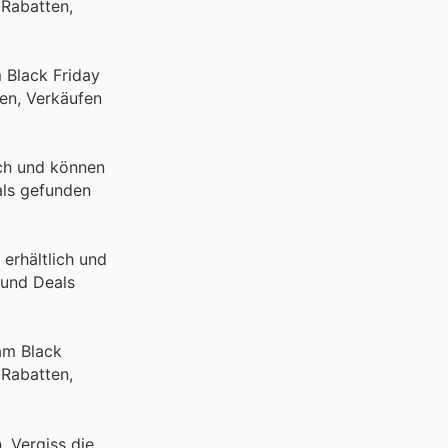
 Rabatten,
 Black Friday
en, Verkäufen
ich und können
als gefunden
erhältlich und
 und Deals
am Black
 Rabatten,
 Vergiss die