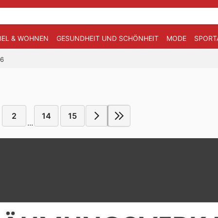
EL & WOHNEN
GESUNDHEIT UND SCHÖNHEIT
MODE
SPORT
26
2
14
15
...