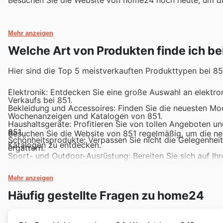
Mehr anzeigen
Welche Art von Produkten finde ich b
Hier sind die Top 5 meistverkauften Produkttypen bei 851 
Elektronik: Entdecken Sie eine große Auswahl an elektr
Verkaufs bei 851.
Bekleidung und Accessoires: Finden Sie die neuesten Mod
Wochenanzeigen und Katalogen von 851.
Haushaltsgeräte: Profitieren Sie von tollen Angeboten u
851.
Besuchen Sie die Website von 851 regelmäßig, um die n
Schönheitsprodukte: Verpassen Sie nicht die Gelegenhe
Katalogen zu entdecken.
ergattern.
Sport- und Outdoor-Ausrüstung: Bereiten Sie sich auf Ih
und Outdoor-Ausrüstung bei 851 während des Black Frid
Mehr anzeigen
Häufig gestellte Fragen zu home24