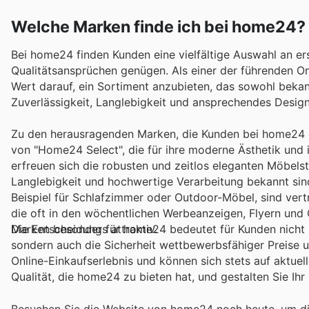
Welche Marken finde ich bei home24?
Bei home24 finden Kunden eine vielfältige Auswahl an e
Qualitätsansprüchen genügen. Als einer der führenden O
Wert darauf, ein Sortiment anzubieten, das sowohl bekan
Zuverlässigkeit, Langlebigkeit und ansprechendes Design,
Zu den herausragenden Marken, die Kunden bei home24 en
von "Home24 Select", die für ihre moderne Ästhetik und 
erfreuen sich die robusten und zeitlos eleganten Möbelstü
Langlebigkeit und hochwertige Verarbeitung bekannt sin
Beispiel für Schlafzimmer oder Outdoor-Möbel, sind ver
die oft in den wöchentlichen Werbeanzeigen, Flyern und
Marken besonders attraktiv.
Die Entscheidung für home24 bedeutet für Kunden nicht
sondern auch die Sicherheit wettbewerbsfähiger Preise u
Online-Einkaufserlebnis und können sich stets auf aktuel
Qualität, die home24 zu bieten hat, und gestalten Sie Ih
Besuchen Sie die Website von home24 noch heute, um di