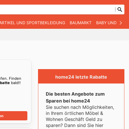
ARTIKEL UND SPORTBEKLEIDUNG
BAUMARKT
BABY UND KIND
home24 letzte Rabatte
ufen. Finden
batte
bald!!
Die besten Angebote zum
Sparen bei home24
Sie suchen nach Möglichkeiten,
in Ihrem örtlichen Möbel &
en
Wohnen Geschäft Geld zu
sparen? Dann sind Sie hier