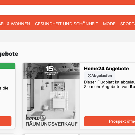
EL & WOHNEN
GESUNDHEIT UND SCHÖNHEIT
MODE
SPORT
gebote
Home24 Angebote
Abgelaufen
Dieser Flugblatt ist abgela
Sie mehr Angebote von
Ra
e die
r
Prospekt öffn