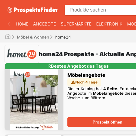
HOME
ANGEBOTE
SUPERMÄRKTE
ELEKTRONIK
MÖB
Möbel & Wohnen
home24
home24 Prospekte - Aktuelle An
Bestes Angebot des Tages
Möbelangebote
Noch 4 Tage
Dieser Katalog hat
4 Seite
. Entdeck
Angebote im
Möbelangebote
diese
Woche zum Blättern!
Prospekt öffnen