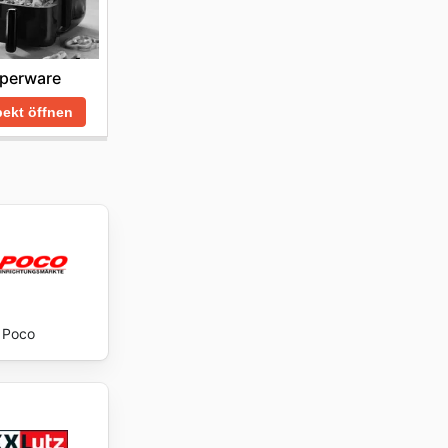
perware
ekt öffnen
Poco