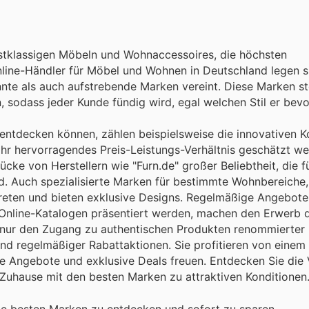
rstklassigen Möbeln und Wohnaccessoires, die höchsten
nline-Händler für Möbel und Wohnen in Deutschland legen s
nte als auch aufstrebende Marken vereint. Diese Marken st
 sodass jeder Kunde fündig wird, egal welchen Stil er bevo
tdecken können, zählen beispielsweise die innovativen Ko
ihr hervorragendes Preis-Leistungs-Verhältnis geschätzt w
cke von Herstellern wie "Furn.de" großer Beliebtheit, die fü
d. Auch spezialisierte Marken für bestimmte Wohnbereiche
treten und bieten exklusive Designs. Regelmäßige Angebote
 Online-Katalogen präsentiert werden, machen den Erwerb 
 nur den Zugang zu authentischen Produkten renommierter
nd regelmäßiger Rabattaktionen. Sie profitieren von einem
le Angebote und exklusive Deals freuen. Entdecken Sie die V
r Zuhause mit den besten Marken zu attraktiven Konditionen
e besten Marken zu entdecken und sofort zu sparen.