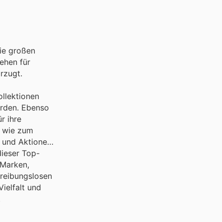
ie großen
ehen für
rzugt.
llektionen
erden. Ebenso
r ihre
, wie zum
 und Aktionen,
dieser Top-
 Marken,
 reibungslosen
ielfalt und
.