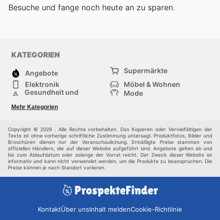
Besuche
und fange noch heute an zu sparen.
KATEGORIEN
Supermärkte
Angebote
Elektronik
Möbel & Wohnen
Gesundheit und
Mode
Schönheit
Sportartikel und
Baumarkt
Mehr Kategorien
Sportbekleidung
Baby und Kind
Haustiere
Einkaufzentren
Andere
Copyright © 2026 . Alle Rechte vorbehalten. Das Kopieren oder Vervielfältigen der
Texte ist ohne vorherige schriftliche Zustimmung untersagt. Produktfotos, Bilder und
Broschüren dienen nur der Veranschaulichung. Ermäßigte Preise stammen von
offiziellen Händlern, die auf dieser Website aufgeführt sind. Angebote gelten ab und
bis zum Ablaufdatum oder solange der Vorrat reicht. Der Zweck dieser Website ist
informativ und kann nicht verwendet werden, um die Produkte zu beanspruchen. Die
Preise können je nach Standort variieren.
Kontakt
Über uns
Inhalt melden
Cookie-Richtlinie