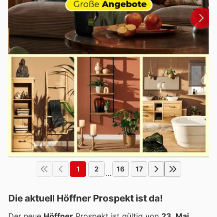
1
2
16
17
...
Die aktuell Höffner Prospekt ist da!
Der neue
Höffner
Prospekt ist gültig von
23. Mai