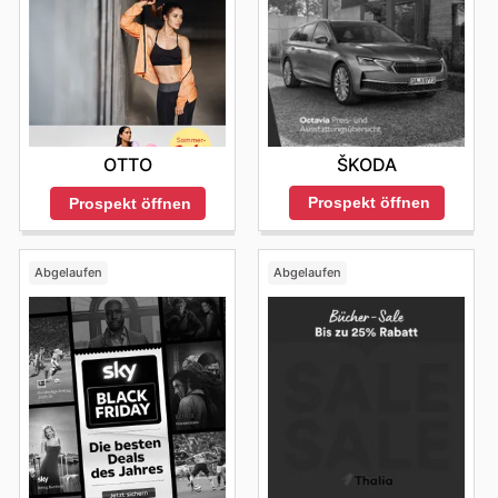
ŠKODA
OTTO
Prospekt öffnen
Prospekt öffnen
Abgelaufen
Abgelaufen