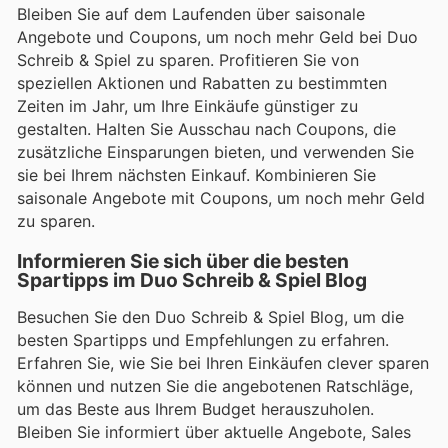
Bleiben Sie auf dem Laufenden über saisonale
Angebote und Coupons, um noch mehr Geld bei Duo
Schreib & Spiel zu sparen. Profitieren Sie von
speziellen Aktionen und Rabatten zu bestimmten
Zeiten im Jahr, um Ihre Einkäufe günstiger zu
gestalten. Halten Sie Ausschau nach Coupons, die
zusätzliche Einsparungen bieten, und verwenden Sie
sie bei Ihrem nächsten Einkauf. Kombinieren Sie
saisonale Angebote mit Coupons, um noch mehr Geld
zu sparen.
Informieren Sie sich über die besten
Spartipps im Duo Schreib & Spiel Blog
Besuchen Sie den Duo Schreib & Spiel Blog, um die
besten Spartipps und Empfehlungen zu erfahren.
Erfahren Sie, wie Sie bei Ihren Einkäufen clever sparen
können und nutzen Sie die angebotenen Ratschläge,
um das Beste aus Ihrem Budget herauszuholen.
Bleiben Sie informiert über aktuelle Angebote, Sales