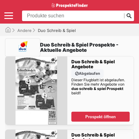
Andere
Duo Schreib & Spiel
Duo Schreib & Spiel Prospekte -
Aktuelle Angebote
Duo Schreib & Spiel
Angebote
Abgelaufen
Dieser Flugblatt ist abgelaufen.
Finden Sie mehr Angebote von
duo schreib & spiel Prospekt
bald!!
Prospekt öffnen
Duo Schreib & Spiel