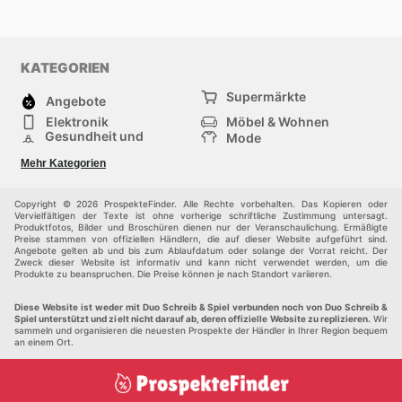
KATEGORIEN
Supermärkte
Angebote
Elektronik
Möbel & Wohnen
Gesundheit und
Mode
Schönheit
Sportartikel und
Baumarkt
Mehr Kategorien
Sportbekleidung
Baby und Kind
Haustiere
Einkaufzentren
Andere
Copyright © 2026 ProspekteFinder. Alle Rechte vorbehalten. Das Kopieren oder
Vervielfältigen der Texte ist ohne vorherige schriftliche Zustimmung untersagt.
Produktfotos, Bilder und Broschüren dienen nur der Veranschaulichung. Ermäßigte
Preise stammen von offiziellen Händlern, die auf dieser Website aufgeführt sind.
Angebote gelten ab und bis zum Ablaufdatum oder solange der Vorrat reicht. Der
Zweck dieser Website ist informativ und kann nicht verwendet werden, um die
Produkte zu beanspruchen. Die Preise können je nach Standort variieren.
Diese Website ist weder mit Duo Schreib & Spiel verbunden noch von Duo Schreib &
Spiel unterstützt und zielt nicht darauf ab, deren offizielle Website zu replizieren.
Wir
sammeln und organisieren die neuesten Prospekte der Händler in Ihrer Region bequem
an einem Ort.