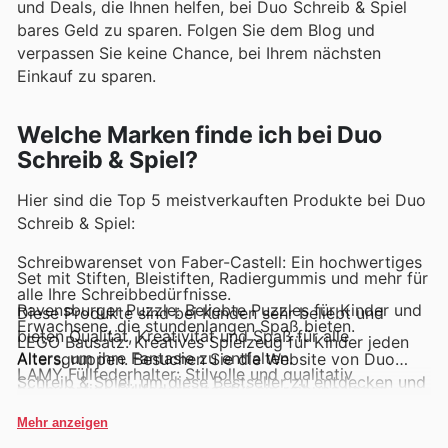
und Deals, die Ihnen helfen, bei Duo Schreib & Spiel
bares Geld zu sparen. Folgen Sie dem Blog und
verpassen Sie keine Chance, bei Ihrem nächsten
Einkauf zu sparen.
Welche Marken finde ich bei Duo
Schreib & Spiel?
Hier sind die Top 5 meistverkauften Produkte bei Duo
Schreib & Spiel:
Schreibwarenset von Faber-Castell: Ein hochwertiges
Set mit Stiften, Bleistiften, Radiergummis und mehr für
alle Ihre Schreibbedürfnisse.
Ravensburger Puzzle: Beliebte Puzzles für Kinder und
Diese Produkte sind bei Kunden sehr beliebt und
Erwachsene, die stundenlangen Spaß bieten.
bieten Qualität, Kreativität und Spaß für alle
LEGO Bausatz: Kreatives Spielzeug für Kinder jeden
Alters, um ihre Fantasie zu entfalten.
Altersgruppen. Besuchen Sie die Website von Duo
LAMY Füllfederhalter: Stilvolle und qualitativ
Schreib & Spiel, um diese Bestseller zu entdecken und
hochwertige Füllfederhalter für ein reibungsloses
von exklusiven Angeboten zu profitieren.
Schreiberlebnis.
Schmidt Spiele Brettspiel: Ein unterhaltsames und
Mehr anzeigen
familienfreundliches Brettspiel für gemeinsame