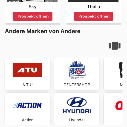
Sky
Thalia
Prospekt öffnen
Prospekt öffnen
Andere Marken von Andere
A.T.U
CENTERSHOP
Mäc
Action
Hyundai
O