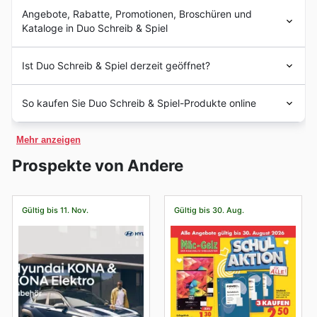
Einige der Top-saisonalen Veranstaltungen bei Die
Preisen am Black Friday. Schauen Sie in unseren
Entwicklung führte. Im Jahr 1871 wurde das Deutsche
Angebote, Rabatte, Promotionen, Broschüren und
Katalogen nach den neuesten Angeboten und Deals.
Öffnungszeiten von Deutschlands Geschichte sind:
Reich unter Kaiser Wilhelm I. gegründet, was zu einer
Kataloge in Duo Schreib & Spiel
Black Friday: Ein jährliches Ereignis, bei dem Kunden
starken Industrialisierung und dem Aufstieg
große Rabatte auf eine Vielzahl von Produkten erhalten.
Deutschlands als eine der führenden Mächte Europas
Duo Schreib & Spiel ist einer der führenden Fachhändler
Die Angebote reichen von Elektronik über Kleidung bis
Ist Duo Schreib & Spiel derzeit geöffnet?
führte.
für Schreib- und Spielwaren in Deutschland. Mit einer
hin zu Haushaltswaren.
Heute verfügt Deutschland über eine Vielzahl von
breiten Auswahl an hochwertigen Produkten und einem
Die Öffnungszeiten von Deutschlands Geschichte reicht
Andere-Geschäften im ganzen Land. Mit mehr als 100
Cyber Monday: Dieser Tag folgt dem Black Friday und
erstklassigen Kundenservice hat sich das Unternehmen
So kaufen Sie Duo Schreib & Spiel-Produkte online
bis ins 9. Jahrhundert zurück, als das Heilige Römische
Filialen bietet Andere eine breite Auswahl an
konzentriert sich hauptsächlich auf Online-Deals.
fest auf dem Markt etabliert. Kunden können die
Reich gegründet wurde. Im Laufe der Jahrhunderte
hochwertigen Produkten für den täglichen Bedarf der
Kunden können exklusive Angebote auf der Website
neuesten wöchentlichen Anzeigen und Kataloge mit
Die fünf meistverkauften Produkte in der Kategorie
durchlief Deutschland zahlreiche politische und
Kunden. Die Marke hat sich als eine der beliebtesten
des Geschäfts finden.
Mehr anzeigen
einigen der Angebote, Rabatte, Verkäufe und Deals, die
[Kategorie] sind:
kulturelle Veränderungen, darunter die Teilung des
Einzelhandelsketten in Deutschland etabliert und bietet
dieses Geschäft anbieten könnte, finden. Diese
Produkt 1: Beschreibung
Prospekte von Andere
Weihnachtsangebote: Zur Weihnachtszeit bietet Die
Landes in Ost- und Westdeutschland nach dem Zweiten
eine vielfältige Auswahl an Produkten für alle
Informationen sind auf der Website verfügbar, daher
Produkt 2: Beschreibung
Öffnungszeiten von Deutschlands Geschichte spezielle
Weltkrieg. Die Wiedervereinigung fand schließlich im
Bedürfnisse. Besuchen Sie eine Andere-Filiale in Ihrer
wird den Lesern empfohlen, diese regelmäßig zu
Produkt 3: Beschreibung
Rabatte und Aktionen an, um Kunden bei ihren
Jahr 1990 statt, was einen bedeutenden Wendepunkt in
Nähe und entdecken Sie die Vielfalt und Qualität der
besuchen, um die neuesten Angebote zu finden.
Produkt 4: Beschreibung
Geschenkeinkäufen zu unterstützen.
der Geschichte Deutschlands markierte.
angebotenen Artikel.
Gültig bis 11. Nov.
Gültig bis 30. Aug.
Entdecken Sie die neuesten Angebote bei Duo Schreib
Produkt 5: Beschreibung
In der heutigen Zeit betreibt Deutschland eine Vielzahl
& Spiel
Saisonale Ausverkäufe: Während bestimmter Zeiten im
Kunden lieben diese Produkte für ihre Qualität,
von Geschäften im ganzen Land. Mit mehr als 200
Besuchen Sie die Duo Schreib & Spiel-Website, um die
Jahr können Kunden saisonale Produkte zu reduzierten
Haltbarkeit und innovativen Funktionen. Schauen Sie
Standorten bietet Deutschland eine breite Palette von
besten Angebote der Woche zu erkunden. Hier finden
Preisen erwerben. Dies kann Kleidung, Accessoires oder
sich diese Bestseller an und entdecken Sie, warum sie
[Kategorie]-Produkten für ihre Kunden an. Die Marke
Sie Angebote, Rabatte und Verkäufe, die von
Dekorationen umfassen.
bei unseren Kunden so beliebt sind!
legt Wert auf Qualität und Kundenzufriedenheit, was sie
hochwertigen Schreibwaren bis hin zu unterhaltsamen
Besuchen Sie unseren Online-Shop, um diese Produkte
zu einem beliebten Einzelhändler in Deutschland macht.
Sonderaktionen: Das Geschäft bietet regelmäßig
Spielen reichen. Die wöchentlichen Anzeigen und
zu erwerben und von exklusiven Online-Rabatten zu
Die Öffnungszeiten der Geschäfte können je nach
Sonderaktionen wie 2 zum Preis von 1, kostenlosen
Kataloge bieten eine Vielzahl von Produkten zu
profitieren. Wir bieten verschiedene Zahlungsoptionen