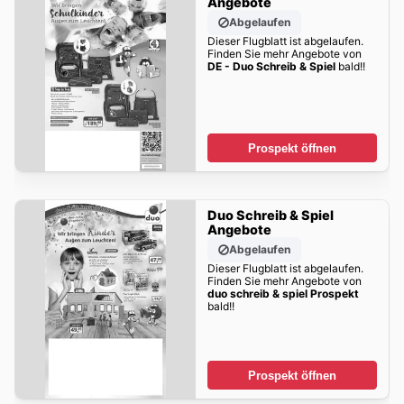
Angebote
Abgelaufen
Dieser Flugblatt ist abgelaufen.
Finden Sie mehr Angebote von
DE - Duo Schreib & Spiel
bald!!
Prospekt öffnen
Duo Schreib & Spiel
Angebote
Abgelaufen
Dieser Flugblatt ist abgelaufen.
Finden Sie mehr Angebote von
duo schreib & spiel Prospekt
bald!!
Prospekt öffnen