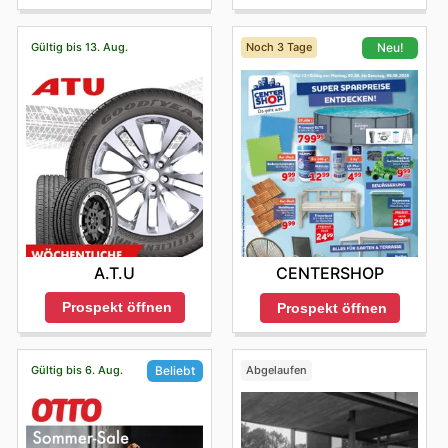
Gültig bis 13. Aug.
Noch 3 Tage
Neu!
A.T.U
CENTERSHOP
Prospekt öffnen
Prospekt öffnen
Gültig bis 6. Aug.
Abgelaufen
Beliebt