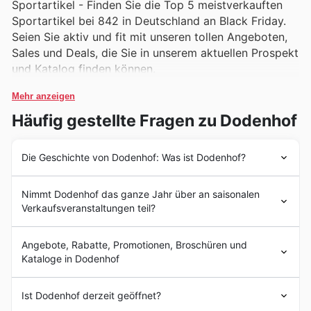
Sportartikel - Finden Sie die Top 5 meistverkauften
Sportartikel bei 842 in Deutschland an Black Friday.
Seien Sie aktiv und fit mit unseren tollen Angeboten,
Sales und Deals, die Sie in unserem aktuellen Prospekt
und Katalog finden können.
Mehr anzeigen
Häufig gestellte Fragen zu Dodenhof
Die Geschichte von Dodenhof: Was ist Dodenhof?
Deutschlands Geschichte reicht bis in das Jahr 1949
Nimmt Dodenhof das ganze Jahr über an saisonalen
zurück, als die Bundesrepublik Deutschland gegründet
Verkaufsveranstaltungen teil?
wurde. In den folgenden Jahrzehnten erlebte das Land
eine rasante wirtschaftliche Entwicklung, die auch die
Black Friday - Am Black Friday bietet Deutschland
Entwicklung von Supermärkten vorantrieb. Bekannte
Angebote, Rabatte, Promotionen, Broschüren und
großartige Rabatte auf eine Vielzahl von Produkten,
Supermarktketten wie Aldi, Lidl und Edeka sind seit
Kataloge in Dodenhof
darunter Kleidung, Möbel, Haushaltswaren und mehr.
vielen Jahren feste Bestandteile der deutschen
Kunden können von erheblichen Preisnachlässen
Einzelhandelslandschaft.
Dodenhof ist eine der führenden Einzelhandelsketten in
profitieren und ihre Lieblingsartikel zu reduzierten
Ist Dodenhof derzeit geöffnet?
Heute verfügt Deutschland über eine Vielzahl von
Deutschland, die eine Vielzahl von Produkten für Haus,
Preisen ergattern.
Supermärkten, die eine breite Palette von Produkten