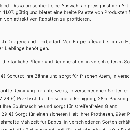
d. Diska präsentiert eine Auswahl an preisgünstigen Artik
 11.07. gültig und bietet eine breite Palette von Produkten 
m von attraktiven Rabatten zu profitieren.
ch Drogerie und Tierbedarf. Von Körperpflege bis hin zu Ha
er Lieblinge benötigen.
ür die tägliche Pflege und Regeneration, in verschiedenen S
9 €) Schützt Ihre Zähne und sorgt für frischen Atem, in vers
 Sanfte Reinigung für unterwegs, in verschiedenen Sorten erh
t 2,29 €) Praktisch für die schnelle Reinigung, 28er Packung.
zt Ihre Spülmaschine und sorgt für streifenfreien Glanz.
4,29 €) Sorgt für einen sicheren Halt Ihrer Prothesen, 99er 
Nahrhafte Mahlzeit für Babys, in verschiedenen Sorten erhält
ine nahrhafte Zwischenmahlzeit für zwischendurch, 40 g Pac