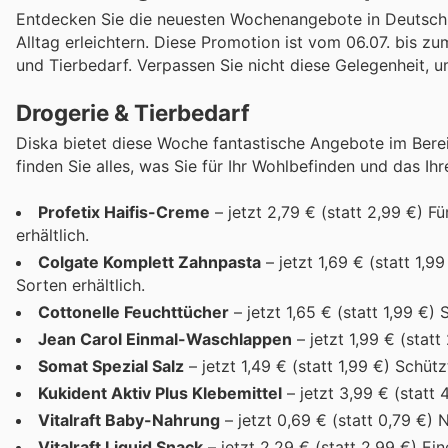
Entdecken Sie die neuesten Wochenangebote in Deutschlan
Alltag erleichtern. Diese Promotion ist vom 06.07. bis zum
und Tierbedarf. Verpassen Sie nicht diese Gelegenheit, u
Drogerie & Tierbedarf
Diska bietet diese Woche fantastische Angebote im Berei
finden Sie alles, was Sie für Ihr Wohlbefinden und das Ihr
Profetix Haifis-Creme
– jetzt 2,79 € (statt 2,99 €) F
erhältlich.
Colgate Komplett Zahnpasta
– jetzt 1,69 € (statt 1,9
Sorten erhältlich.
Cottonelle Feuchttücher
– jetzt 1,65 € (statt 1,99 €)
Jean Carol Einmal-Waschlappen
– jetzt 1,99 € (stat
Somat Spezial Salz
– jetzt 1,49 € (statt 1,99 €) Schüt
Kukident Aktiv Plus Klebemittel
– jetzt 3,99 € (statt 
Vitalraft Baby-Nahrung
– jetzt 0,69 € (statt 0,79 €) 
Vitalraft Liquid Snack
– jetzt 2,29 € (statt 2,99 €) E