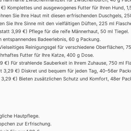
9 €) Komplettes und ausgewogenes Futter für Ihren Hund, 1,5
wöhnen Sie Ihre Haut mit diesen erfrischenden Duschgels, 25
ben Sie Ihre Sinne mit den vielfältigen Düften, 225 ml Flasch
statt 3,99 €) Pflege für die reife Männerhaut, 50 ml Tiegel.
ein entspannendes Badeerlebnis, 60 g Packung.
 Vielseitiges Reinigungsgel für verschiedene Oberflächen, 7
hrhaftes Futter für Ihre Katze, 400 g Dose.
,29 €) Für strahlende Sauberkeit in Ihrem Zuhause, 750 ml Fl
att 3,29 €) Diskret und bequem für jeden Tag, 40–56er Pack
tt 3,29 €) Bieten zusätzlichen Schutz und Komfort, 48er Pac
ägliche Hautpflege.
ppchen zur Erfrischung.