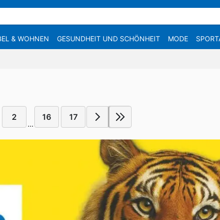
EL & WOHNEN
GESUNDHEIT UND SCHÖNHEIT
MODE
SPORT
2
16
17
...