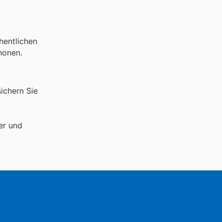
hentlichen
honen.
sichern Sie
er und