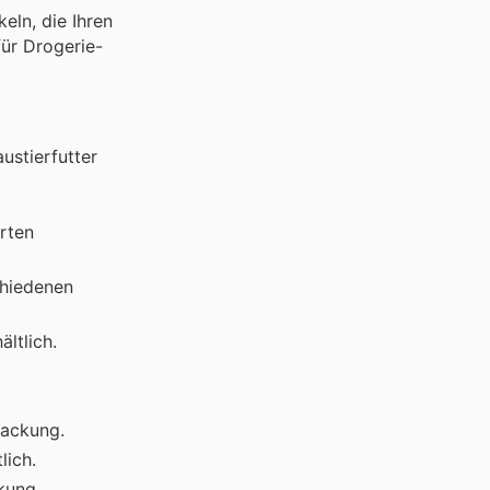
eln, die Ihren
für Drogerie-
ustierfutter
orten
chiedenen
ältlich.
Packung.
lich.
kung.