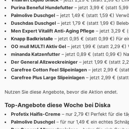
Purina Beneful Hundefutter
– jetzt 3,99 € (statt 5,9
Palmolive Duschgel
– jetzt 1,49 € (statt 1,59 €) Ver
Duschdas Duschgel
– jetzt 1,79 € (statt 1,99 €) Bele
Men Expert Vitalift Anti-Aging Pflege
– jetzt 3,29 € (
Knapp Badkristalle
– jetzt 0,95 € (statt 0,99 €) Für 
OO mull MULTI Aktiv Gel
– jetzt 1,99 € (statt 2,29 €)
minanda Katzenfutter
– jetzt 0,89 € (statt 0,99 €) Na
Der General Allzweckreiniger
– jetzt 1,99 € (statt 2
Carefree Cotton Feel Slipeinlagen
– jetzt 2,99 € (st
Carefree Plus Large Slipeinlagen
– jetzt 2,99 € (sta
Nutzen Sie diese Angebote, bevor die Aktion endet.
Top-Angebote diese Woche bei Diska
Profetix Haifis-Creme
– nur 2,79 €! Perfekt für die t
Palmolive Duschgel
– für nur 1,49 € ein echtes Schnä