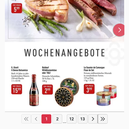
1
2
12
13
...