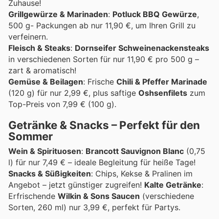
Zuhause!
Grillgewürze & Marinaden
:
Potluck BBQ Gewürze
,
500 g- Packungen ab nur 11,90 €, um Ihren Grill zu
verfeinern.
Fleisch & Steaks
:
Dornseifer Schweinenackensteaks
in verschiedenen Sorten für nur 11,90 € pro 500 g –
zart & aromatisch!
Gemüse & Beilagen
: Frische
Chili & Pfeffer Marinade
(120 g) für nur 2,99 €, plus saftige
Oshsenfilets
zum
Top-Preis von 7,99 € (100 g).
Getränke & Snacks – Perfekt für den
Sommer
Wein & Spirituosen
:
Brancott Sauvignon Blanc
(0,75
l) für nur 7,49 € – ideale Begleitung für heiße Tage!
Snacks & Süßigkeiten
: Chips, Kekse & Pralinen im
Angebot – jetzt günstiger zugreifen!
Kalte Getränke
:
Erfrischende
Wilkin & Sons Saucen
(verschiedene
Sorten, 260 ml) nur 3,99 €, perfekt für Partys.