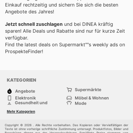
Einkauf rechtzeitig und sichern Sie sich die besten
Angebote des Jahres!
Jetzt schnell zuschlagen
und bei DINEA kräftig
sparen! Alle Deals und Rabatte sind nur für kurze Zeit
verfügbar.
Find the latest deals on Supermarkt""s weekly ads on
ProspekteFinder!
KATEGORIEN
Supermärkte
Angebote
Elektronik
Möbel & Wohnen
Gesundheit und
Mode
Schönheit
Sportartikel und
Baumarkt
Mehr Kategorien
Sportbekleidung
Baby und Kind
Haustiere
Einkaufzentren
Andere
Copyright © 2026 . Alle Rechte vorbehalten. Das Kopieren oder Vervielfältigen der
Texte ist ohne vorherige schriftliche Zustimmung untersagt. Produktfotos, Bilder und
Broschüren dienen nur der Veranschaulichung. Ermäßigte Preise stammen von