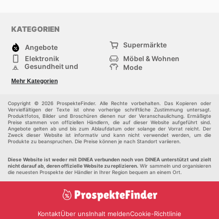
KATEGORIEN
Supermärkte
Angebote
Elektronik
Möbel & Wohnen
Gesundheit und
Mode
Schönheit
Sportartikel und
Baumarkt
Mehr Kategorien
Sportbekleidung
Baby und Kind
Haustiere
Einkaufzentren
Andere
Copyright © 2026 ProspekteFinder. Alle Rechte vorbehalten. Das Kopieren oder
Vervielfältigen der Texte ist ohne vorherige schriftliche Zustimmung untersagt.
Produktfotos, Bilder und Broschüren dienen nur der Veranschaulichung. Ermäßigte
Preise stammen von offiziellen Händlern, die auf dieser Website aufgeführt sind.
Angebote gelten ab und bis zum Ablaufdatum oder solange der Vorrat reicht. Der
Zweck dieser Website ist informativ und kann nicht verwendet werden, um die
Produkte zu beanspruchen. Die Preise können je nach Standort variieren.
Diese Website ist weder mit DINEA verbunden noch von DINEA unterstützt und zielt
nicht darauf ab, deren offizielle Website zu replizieren.
Wir sammeln und organisieren
die neuesten Prospekte der Händler in Ihrer Region bequem an einem Ort.
Kontakt
Über uns
Inhalt melden
Cookie-Richtlinie