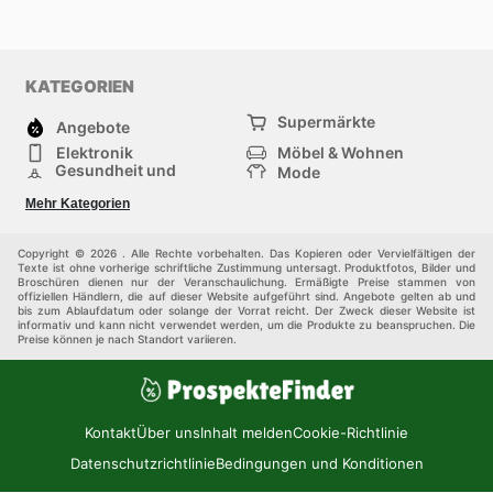
KATEGORIEN
Supermärkte
Angebote
Elektronik
Möbel & Wohnen
Gesundheit und
Mode
Schönheit
Sportartikel und
Baumarkt
Mehr Kategorien
Sportbekleidung
Baby und Kind
Haustiere
Einkaufzentren
Andere
Copyright © 2026 . Alle Rechte vorbehalten. Das Kopieren oder Vervielfältigen der
Texte ist ohne vorherige schriftliche Zustimmung untersagt. Produktfotos, Bilder und
Broschüren dienen nur der Veranschaulichung. Ermäßigte Preise stammen von
offiziellen Händlern, die auf dieser Website aufgeführt sind. Angebote gelten ab und
bis zum Ablaufdatum oder solange der Vorrat reicht. Der Zweck dieser Website ist
informativ und kann nicht verwendet werden, um die Produkte zu beanspruchen. Die
Preise können je nach Standort variieren.
Kontakt
Über uns
Inhalt melden
Cookie-Richtlinie
Datenschutzrichtlinie
Bedingungen und Konditionen