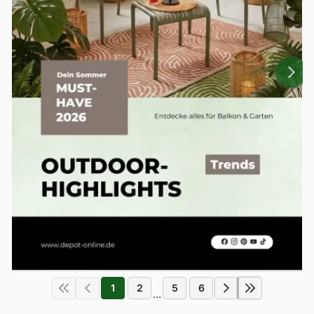
1
2
5
6
...