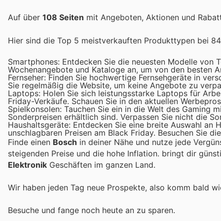
Auf über
108 Seiten
mit Angeboten, Aktionen und Rabatte
Hier sind die Top 5 meistverkauften Produkttypen bei 844
Smartphones: Entdecken Sie die neuesten Modelle von To
Wochenangebote und Kataloge an, um von den besten Ang
Fernseher: Finden Sie hochwertige Fernsehgeräte in ver
Sie regelmäßig die Website, um keine Angebote zu verpa
Laptops: Holen Sie sich leistungsstarke Laptops für Arbe
Friday-Verkäufe. Schauen Sie in den aktuellen Werbepro
Spielkonsolen: Tauchen Sie ein in die Welt des Gaming mi
Sonderpreisen erhältlich sind. Verpassen Sie nicht die 
Haushaltsgeräte: Entdecken Sie eine breite Auswahl an
unschlagbaren Preisen am Black Friday. Besuchen Sie di
Finde einen
Bosch
in deiner Nähe und nutze jede Vergün
steigenden Preise und die hohe Inflation.
bringt dir güns
Elektronik
Geschäften im ganzen Land.
Wir haben jeden Tag neue Prospekte, also komm bald w
Besuche
und fange noch heute an zu sparen.