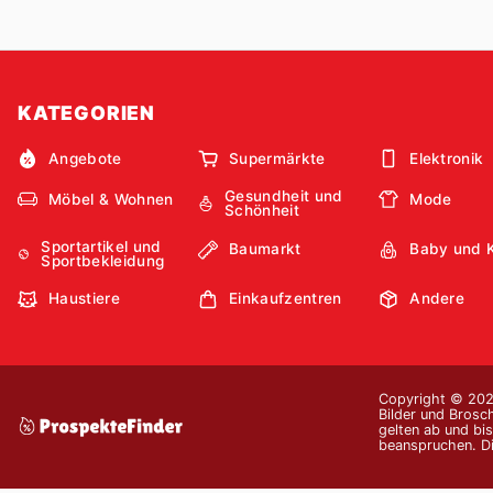
KATEGORIEN
Angebote
Supermärkte
Elektronik
Gesundheit und
Möbel & Wohnen
Mode
Schönheit
Sportartikel und
Baumarkt
Baby und 
Sportbekleidung
Haustiere
Einkaufzentren
Andere
Copyright © 2026
Bilder und Brosc
gelten ab und bi
beanspruchen. Di