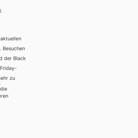
.
aktuellen
n. Besuchen
d der Black
 Friday-
mehr zu
.
die
eren