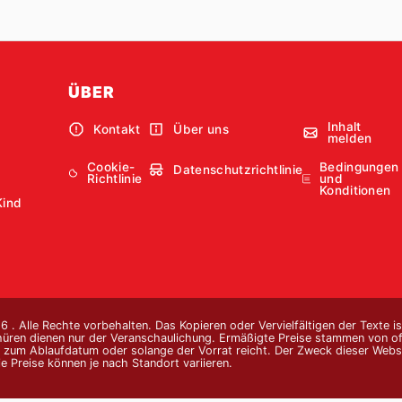
ÜBER
Inhalt
Kontakt
Über uns
melden
Cookie-
Bedingungen
Datenschutzrichtlinie
Richtlinie
und
Konditionen
Kind
 . Alle Rechte vorbehalten. Das Kopieren oder Vervielfältigen der Texte i
hüren dienen nur der Veranschaulichung. Ermäßigte Preise stammen von offi
s zum Ablaufdatum oder solange der Vorrat reicht. Der Zweck dieser Websi
e Preise können je nach Standort variieren.