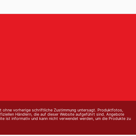
st ohne vorherige schriftliche Zustimmung untersagt. Produktfotos,
ziellen Händlern, die auf dieser Website aufgeführt sind. Angebote
te ist informativ und kann nicht verwendet werden, um die Produkte zu