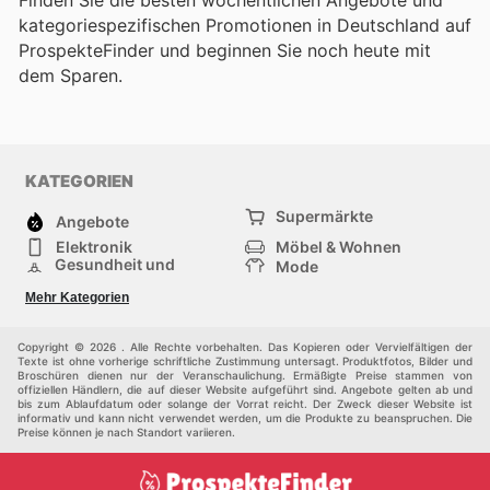
Finden Sie die besten wöchentlichen Angebote und
kategoriespezifischen Promotionen in Deutschland auf
ProspekteFinder und beginnen Sie noch heute mit
dem Sparen.
KATEGORIEN
Supermärkte
Angebote
Elektronik
Möbel & Wohnen
Gesundheit und
Mode
Schönheit
Sportartikel und
Baumarkt
Mehr Kategorien
Sportbekleidung
Baby und Kind
Haustiere
Einkaufzentren
Andere
Copyright © 2026 . Alle Rechte vorbehalten. Das Kopieren oder Vervielfältigen der
Texte ist ohne vorherige schriftliche Zustimmung untersagt. Produktfotos, Bilder und
Broschüren dienen nur der Veranschaulichung. Ermäßigte Preise stammen von
offiziellen Händlern, die auf dieser Website aufgeführt sind. Angebote gelten ab und
bis zum Ablaufdatum oder solange der Vorrat reicht. Der Zweck dieser Website ist
informativ und kann nicht verwendet werden, um die Produkte zu beanspruchen. Die
Preise können je nach Standort variieren.