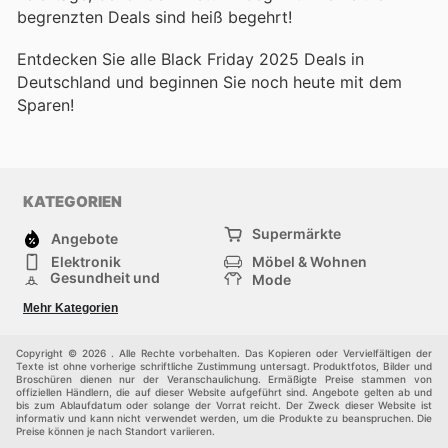
begrenzten Deals sind heiß begehrt!
Entdecken Sie alle Black Friday 2025 Deals in
Deutschland und beginnen Sie noch heute mit dem
Sparen!
KATEGORIEN
Supermärkte
Angebote
Elektronik
Möbel & Wohnen
Gesundheit und
Mode
Schönheit
Sportartikel und
Baumarkt
Mehr Kategorien
Sportbekleidung
Baby und Kind
Haustiere
Einkaufzentren
Andere
Copyright © 2026 . Alle Rechte vorbehalten. Das Kopieren oder Vervielfältigen der
Texte ist ohne vorherige schriftliche Zustimmung untersagt. Produktfotos, Bilder und
Broschüren dienen nur der Veranschaulichung. Ermäßigte Preise stammen von
offiziellen Händlern, die auf dieser Website aufgeführt sind. Angebote gelten ab und
bis zum Ablaufdatum oder solange der Vorrat reicht. Der Zweck dieser Website ist
informativ und kann nicht verwendet werden, um die Produkte zu beanspruchen. Die
Preise können je nach Standort variieren.