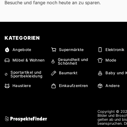
Besuche
und fange noch heute an zu sparen.
KATEGORIEN
Angebote
Supermärkte
Elektronik
Gesundheit und
Möbel & Wohnen
Mode
Schönheit
Sportartikel und
Baumarkt
Baby und 
Sportbekleidung
Haustiere
Einkaufzentren
Andere
Copyright © 2026
Bilder und Brosc
gelten ab und bi
beanspruchen. Di