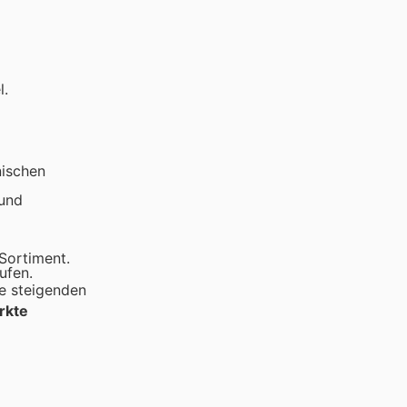
l.
nischen
 und
Sortiment.
ufen.
e steigenden
rkte