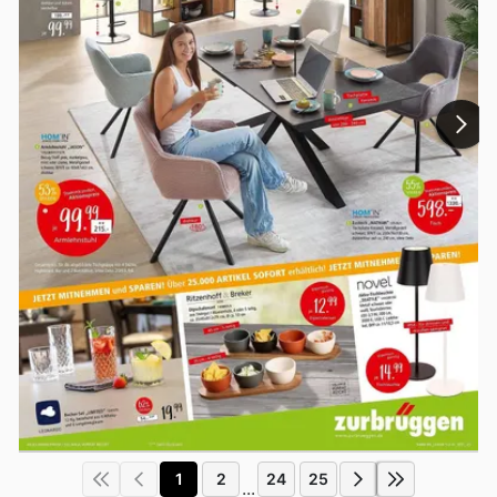
1
2
24
25
...