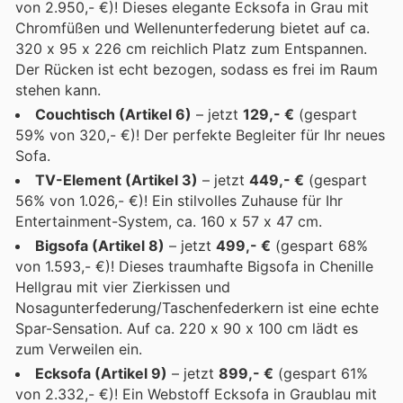
von 2.950,- €)! Dieses elegante Ecksofa in Grau mit
Chromfüßen und Wellenunterfederung bietet auf ca.
320 x 95 x 226 cm reichlich Platz zum Entspannen.
Der Rücken ist echt bezogen, sodass es frei im Raum
stehen kann.
Couchtisch (Artikel 6)
– jetzt
129,- €
(gespart
59% von 320,- €)! Der perfekte Begleiter für Ihr neues
Sofa.
TV-Element (Artikel 3)
– jetzt
449,- €
(gespart
56% von 1.026,- €)! Ein stilvolles Zuhause für Ihr
Entertainment-System, ca. 160 x 57 x 47 cm.
Bigsofa (Artikel 8)
– jetzt
499,- €
(gespart 68%
von 1.593,- €)! Dieses traumhafte Bigsofa in Chenille
Hellgrau mit vier Zierkissen und
Nosagunterfederung/Taschenfederkern ist eine echte
Spar-Sensation. Auf ca. 220 x 90 x 100 cm lädt es
zum Verweilen ein.
Ecksofa (Artikel 9)
– jetzt
899,- €
(gespart 61%
von 2.332,- €)! Ein Webstoff Ecksofa in Graublau mit