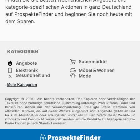
kategorie-spezifischen Aktionen in ganz Deutschland
auf ProspekteFinder und beginnen Sie noch heute mit
dem Sparen.
KATEGORIEN
Supermärkte
Angebote
Elektronik
Möbel & Wohnen
Gesundheit und
Mode
Schönheit
Sportartikel und
Baumarkt
Mehr Kategorien
Sportbekleidung
Baby und Kind
Haustiere
Einkaufzentren
Andere
Copyright © 2026 . Alle Rechte vorbehalten. Das Kopieren oder Vervielfältigen der
Texte ist ohne vorherige schriftliche Zustimmung untersagt. Produktfotos, Bilder und
Broschüren dienen nur der Veranschaulichung. Ermäßigte Preise stammen von
offiziellen Händlern, die auf dieser Website aufgeführt sind. Angebote gelten ab und
bis zum Ablaufdatum oder solange der Vorrat reicht. Der Zweck dieser Website ist
informativ und kann nicht verwendet werden, um die Produkte zu beanspruchen. Die
Preise können je nach Standort variieren.